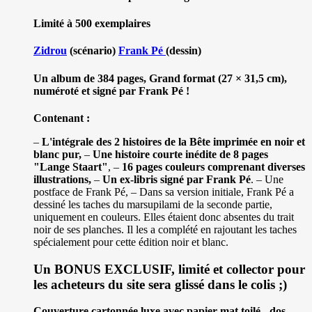
Limité à 500 exemplaires
Zidrou
(scénario)
Frank Pé
(dessin)
Un album de 384 pages, Grand format (27 × 31,5 cm),
numéroté et signé par Frank Pé !
Contenant :
–
L'intégrale des 2 histoires de la Bête imprimée en noir et
blanc pur,
–
Une histoire courte inédite de 8 pages
"Lange Staart"
, –
16 pages couleurs comprenant diverses
illustrations,
–
Un ex-libris signé par Frank Pé
. – Une
postface de Frank Pé, – Dans sa version initiale, Frank Pé a
dessiné les taches du marsupilami de la seconde partie,
uniquement en couleurs. Elles étaient donc absentes du trait
noir de ses planches. Il les a complété en rajoutant les taches
spécialement pour cette édition noir et blanc.
Un BONUS EXCLUSIF, limité et collector pour
les acheteurs du site sera glissé dans le colis ;)
Couverture cartonnée luxe avec papier mat toilé - dos