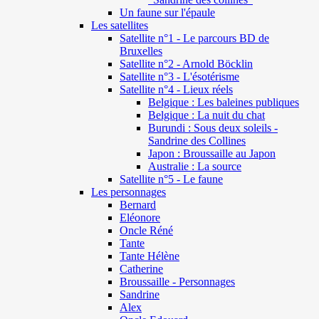
Un faune sur l'épaule
Les satellites
Satellite n°1 - Le parcours BD de
Bruxelles
Satellite n°2 - Arnold Böcklin
Satellite n°3 - L'ésotérisme
Satellite n°4 - Lieux réels
Belgique : Les baleines publiques
Belgique : La nuit du chat
Burundi : Sous deux soleils -
Sandrine des Collines
Japon : Broussaille au Japon
Australie : La source
Satellite n°5 - Le faune
Les personnages
Bernard
Eléonore
Oncle Réné
Tante
Tante Hélène
Catherine
Broussaille - Personnages
Sandrine
Alex