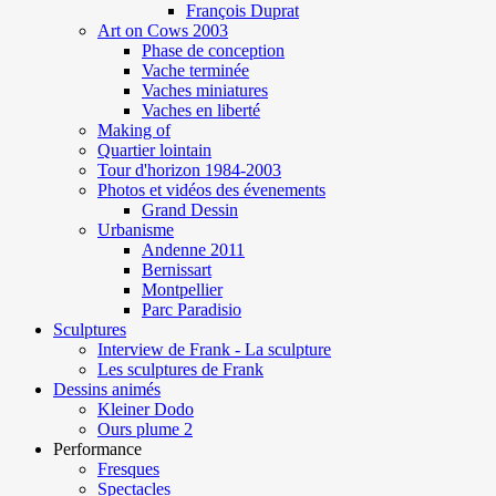
François Duprat
Art on Cows 2003
Phase de conception
Vache terminée
Vaches miniatures
Vaches en liberté
Making of
Quartier lointain
Tour d'horizon 1984-2003
Photos et vidéos des évenements
Grand Dessin
Urbanisme
Andenne 2011
Bernissart
Montpellier
Parc Paradisio
Sculptures
Interview de Frank - La sculpture
Les sculptures de Frank
Dessins animés
Kleiner Dodo
Ours plume 2
Performance
Fresques
Spectacles