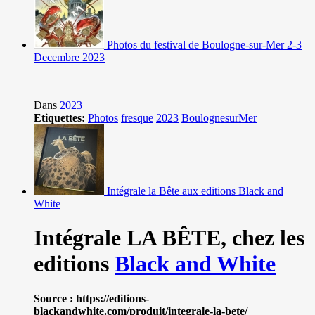
Photos du festival de Boulogne-sur-Mer 2-3
Decembre 2023
Dans
2023
Etiquettes:
Photos
fresque
2023
BoulognesurMer
Intégrale la Bête aux editions Black and
White
Intégrale LA BÊTE,
chez les
editions
Black and White
Source : https://editions-
blackandwhite.com/produit/integrale-la-bete/