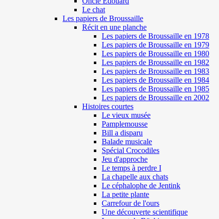
Oncle Edouard
Le chat
Les papiers de Broussaille
Récit en une planche
Les papiers de Broussaille en 1978
Les papiers de Broussaille en 1979
Les papiers de Broussaille en 1980
Les papiers de Broussaille en 1982
Les papiers de Broussaille en 1983
Les papiers de Broussaille en 1984
Les papiers de Broussaille en 1985
Les papiers de Broussaille en 2002
Histoires courtes
Le vieux musée
Pamplemousse
Bill a disparu
Balade musicale
Spécial Crocodiles
Jeu d'approche
Le temps à perdre I
La chapelle aux chats
Le céphalophe de Jentink
La petite plante
Carrefour de l'ours
Une découverte scientifique