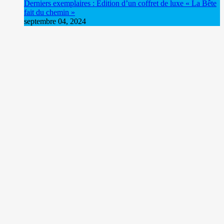
Derniers exemplaires : Édition d’un coffret de luxe « La Bête
fait du chemin »
septembre 04, 2024