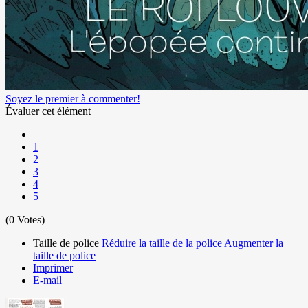
Soyez le premier à commenter!
Évaluer cet élément
1
2
3
4
5
(0 Votes)
Taille de police
Réduire la taille de la police
Augmenter la
taille de police
Imprimer
E-mail