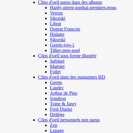
Clins d'oeil parus dans des albums
Hardy-pierre-tombal-premiers-trous
Verron
Sikorski
Libon
Duprat François
Hislaire
Sikorski
Geerts-jojo-1
Tillier-pere-noel
Clins d'oeil sous forme illustrée
Jarbinet
Maëster
Follet
Clins d'oeil dans des magazines BD
Geerts
Laudec
Arthur de Pins
Sondron
Tome & Janry
Fred Diamz
Deliège
Clins d'oeil personnels non parus
Zep
Lepage