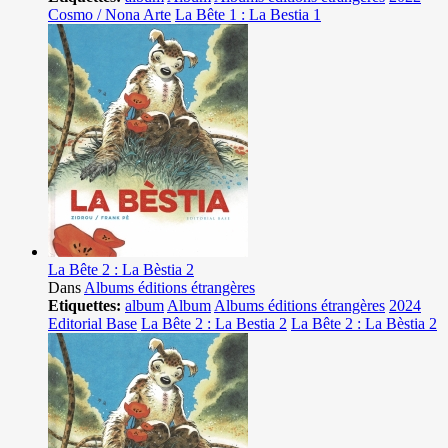
Cosmo / Nona Arte
La Bête 1 : La Bestia 1
La Bête 2 : La Bèstia 2
Dans
Albums éditions étrangères
Etiquettes:
album
Album
Albums éditions étrangères
2024
Editorial Base
La Bête 2 : La Bestia 2
La Bête 2 : La Bèstia 2