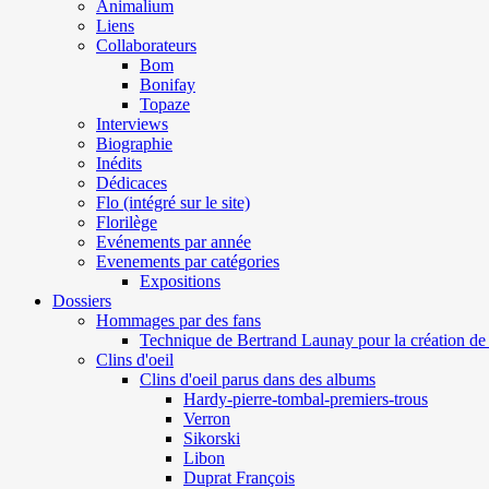
Animalium
Liens
Collaborateurs
Bom
Bonifay
Topaze
Interviews
Biographie
Inédits
Dédicaces
Flo (intégré sur le site)
Florilège
Evénements par année
Evenements par catégories
Expositions
Dossiers
Hommages par des fans
Technique de Bertrand Launay pour la création de 
Clins d'oeil
Clins d'oeil parus dans des albums
Hardy-pierre-tombal-premiers-trous
Verron
Sikorski
Libon
Duprat François