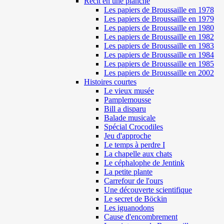
Récit en une planche
Les papiers de Broussaille en 1978
Les papiers de Broussaille en 1979
Les papiers de Broussaille en 1980
Les papiers de Broussaille en 1982
Les papiers de Broussaille en 1983
Les papiers de Broussaille en 1984
Les papiers de Broussaille en 1985
Les papiers de Broussaille en 2002
Histoires courtes
Le vieux musée
Pamplemousse
Bill a disparu
Balade musicale
Spécial Crocodiles
Jeu d'approche
Le temps à perdre I
La chapelle aux chats
Le céphalophe de Jentink
La petite plante
Carrefour de l'ours
Une découverte scientifique
Le secret de Böckin
Les iguanodons
Cause d'encombrement