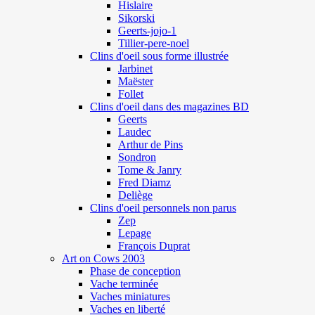
Hislaire
Sikorski
Geerts-jojo-1
Tillier-pere-noel
Clins d'oeil sous forme illustrée
Jarbinet
Maëster
Follet
Clins d'oeil dans des magazines BD
Geerts
Laudec
Arthur de Pins
Sondron
Tome & Janry
Fred Diamz
Deliège
Clins d'oeil personnels non parus
Zep
Lepage
François Duprat
Art on Cows 2003
Phase de conception
Vache terminée
Vaches miniatures
Vaches en liberté