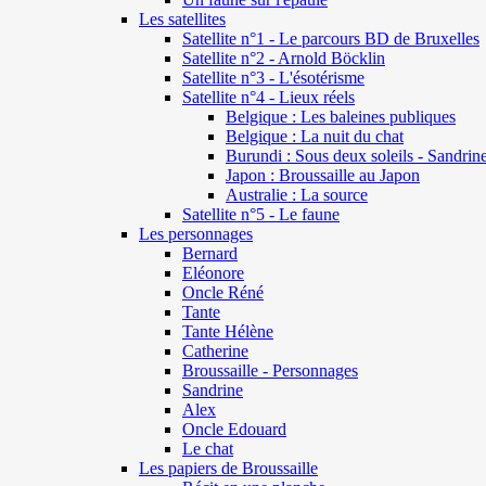
Les satellites
Satellite n°1 - Le parcours BD de Bruxelles
Satellite n°2 - Arnold Böcklin
Satellite n°3 - L'ésotérisme
Satellite n°4 - Lieux réels
Belgique : Les baleines publiques
Belgique : La nuit du chat
Burundi : Sous deux soleils - Sandrin
Japon : Broussaille au Japon
Australie : La source
Satellite n°5 - Le faune
Les personnages
Bernard
Eléonore
Oncle Réné
Tante
Tante Hélène
Catherine
Broussaille - Personnages
Sandrine
Alex
Oncle Edouard
Le chat
Les papiers de Broussaille