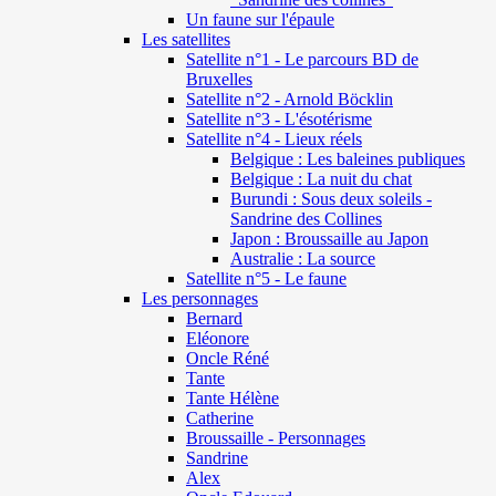
Un faune sur l'épaule
Les satellites
Satellite n°1 - Le parcours BD de
Bruxelles
Satellite n°2 - Arnold Böcklin
Satellite n°3 - L'ésotérisme
Satellite n°4 - Lieux réels
Belgique : Les baleines publiques
Belgique : La nuit du chat
Burundi : Sous deux soleils -
Sandrine des Collines
Japon : Broussaille au Japon
Australie : La source
Satellite n°5 - Le faune
Les personnages
Bernard
Eléonore
Oncle Réné
Tante
Tante Hélène
Catherine
Broussaille - Personnages
Sandrine
Alex