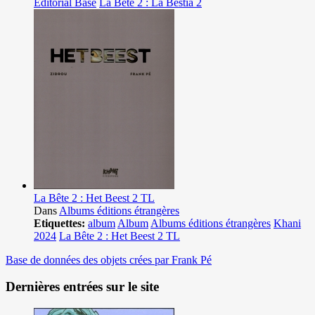
Editorial Base
La Bête 2 : La Bestia 2
La Bête 2 : Het Beest 2 TL
Dans
Albums éditions étrangères
Etiquettes:
album
Album
Albums éditions étrangères
Khani
2024
La Bête 2 : Het Beest 2 TL
Base de données des objets crées par Frank Pé
Dernières entrées sur le site