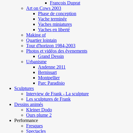
François Duprat
Art on Cows 2003
Phase de conception
Vache terminée
Vaches miniatures
Vaches en liberté
Making of
Quartier lointain
Tour d'horizon 1984-2003
Photos et vidéos des évenements
Grand Dessin
Urbanisme
Andenne 2011
Bernissart
Montpellier
Parc Paradisio
Sculptures
Interview de Frank - La sculpture
Les sculptures de Frank
Dessins animés
Kleiner Dodo
Ours plume 2
Performance
Fresques
Spectacles