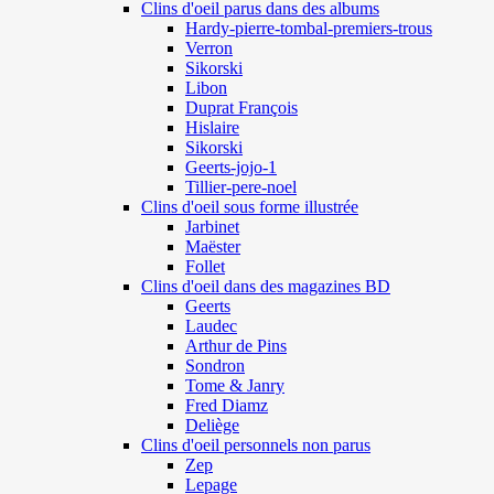
Clins d'oeil parus dans des albums
Hardy-pierre-tombal-premiers-trous
Verron
Sikorski
Libon
Duprat François
Hislaire
Sikorski
Geerts-jojo-1
Tillier-pere-noel
Clins d'oeil sous forme illustrée
Jarbinet
Maëster
Follet
Clins d'oeil dans des magazines BD
Geerts
Laudec
Arthur de Pins
Sondron
Tome & Janry
Fred Diamz
Deliège
Clins d'oeil personnels non parus
Zep
Lepage