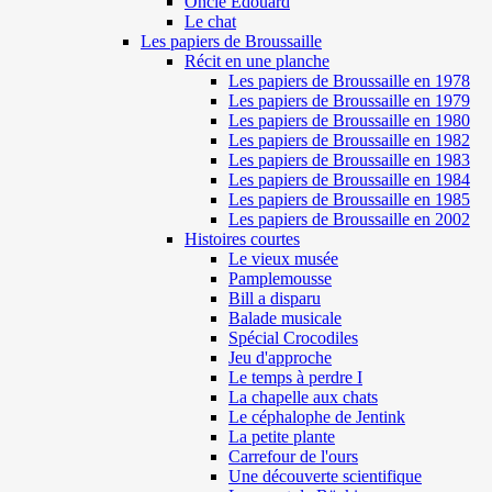
Oncle Edouard
Le chat
Les papiers de Broussaille
Récit en une planche
Les papiers de Broussaille en 1978
Les papiers de Broussaille en 1979
Les papiers de Broussaille en 1980
Les papiers de Broussaille en 1982
Les papiers de Broussaille en 1983
Les papiers de Broussaille en 1984
Les papiers de Broussaille en 1985
Les papiers de Broussaille en 2002
Histoires courtes
Le vieux musée
Pamplemousse
Bill a disparu
Balade musicale
Spécial Crocodiles
Jeu d'approche
Le temps à perdre I
La chapelle aux chats
Le céphalophe de Jentink
La petite plante
Carrefour de l'ours
Une découverte scientifique