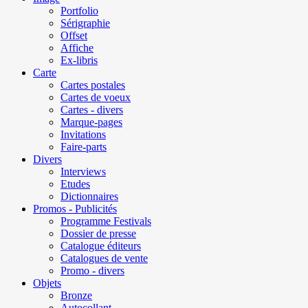
Portfolio
Sérigraphie
Offset
Affiche
Ex-libris
Carte
Cartes postales
Cartes de voeux
Cartes - divers
Marque-pages
Invitations
Faire-parts
Divers
Interviews
Etudes
Dictionnaires
Promos - Publicités
Programme Festivals
Dossier de presse
Catalogue éditeurs
Catalogues de vente
Promo - divers
Objets
Bronze
Autocollant