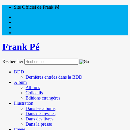
Site Officiel de Frank Pé
Frank Pé
Rechercher
BDD
Dernières entrées dans la BDD
Album
Albums
Collectifs
Editions étrangères
Illustration
Dans les albums
Dans des revues
Dans des livres
Dans la presse
Image