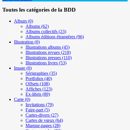
Toutes les catégories de la BDD
Album
(0)
Albums
(62)
Albums collectifs
(23)
Albums éditions étrangères
(96)
Illustration
(0)
Illustrations albums
(45)
Illustrations revues
(218)
Illustrations presses
(110)
Illustrations livres
(53)
Image
(0)
Sérigraphies
(35)
Portfolios
(40)
Offsets
(108)
Affiches
(123)
Ex-libris
(89)
Carte
(0)
Invitations
(79)
Faire-part
(5)
Cartes-divers
(27)
Cartes de vœux
(64)
Marque-pages
(28)