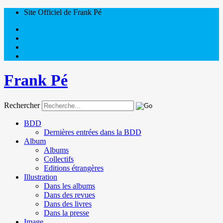
Site Officiel de Frank Pé
Frank Pé
Rechercher
BDD
Dernières entrées dans la BDD
Album
Albums
Collectifs
Editions étrangères
Illustration
Dans les albums
Dans des revues
Dans des livres
Dans la presse
Image