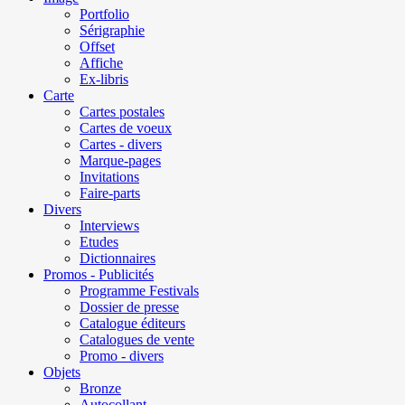
Portfolio
Sérigraphie
Offset
Affiche
Ex-libris
Carte
Cartes postales
Cartes de voeux
Cartes - divers
Marque-pages
Invitations
Faire-parts
Divers
Interviews
Etudes
Dictionnaires
Promos - Publicités
Programme Festivals
Dossier de presse
Catalogue éditeurs
Catalogues de vente
Promo - divers
Objets
Bronze
Autocollant