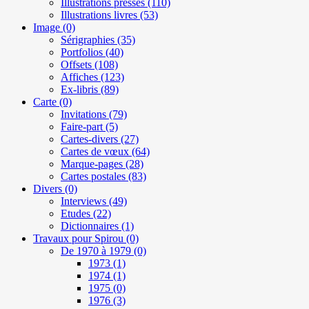
Illustrations presses
(110)
Illustrations livres
(53)
Image
(0)
Sérigraphies
(35)
Portfolios
(40)
Offsets
(108)
Affiches
(123)
Ex-libris
(89)
Carte
(0)
Invitations
(79)
Faire-part
(5)
Cartes-divers
(27)
Cartes de vœux
(64)
Marque-pages
(28)
Cartes postales
(83)
Divers
(0)
Interviews
(49)
Etudes
(22)
Dictionnaires
(1)
Travaux pour Spirou
(0)
De 1970 à 1979
(0)
1973
(1)
1974
(1)
1975
(0)
1976
(3)