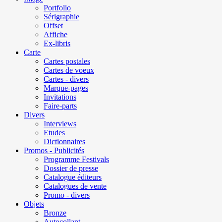
Portfolio
Sérigraphie
Offset
Affiche
Ex-libris
Carte
Cartes postales
Cartes de voeux
Cartes - divers
Marque-pages
Invitations
Faire-parts
Divers
Interviews
Etudes
Dictionnaires
Promos - Publicités
Programme Festivals
Dossier de presse
Catalogue éditeurs
Catalogues de vente
Promo - divers
Objets
Bronze
Autocollant