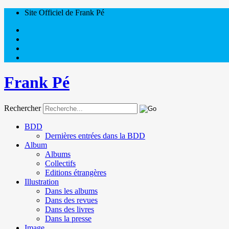
Site Officiel de Frank Pé
Frank Pé
Rechercher
BDD
Dernières entrées dans la BDD
Album
Albums
Collectifs
Editions étrangères
Illustration
Dans les albums
Dans des revues
Dans des livres
Dans la presse
Image