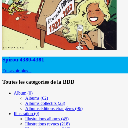
Spirou 4380-4381
En savoir plus...
Toutes les catégories de la BDD
Album
(0)
Albums
(62)
Albums collectifs
(23)
Albums éditions étrangères
(96)
Illustration
(0)
Illustrations albums
(45)
Illustrations revues
(218)