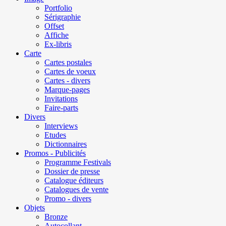
Portfolio
Sérigraphie
Offset
Affiche
Ex-libris
Carte
Cartes postales
Cartes de voeux
Cartes - divers
Marque-pages
Invitations
Faire-parts
Divers
Interviews
Etudes
Dictionnaires
Promos - Publicités
Programme Festivals
Dossier de presse
Catalogue éditeurs
Catalogues de vente
Promo - divers
Objets
Bronze
Autocollant