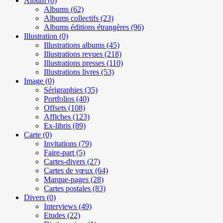
Album
(0)
Albums
(62)
Albums collectifs
(23)
Albums éditions étrangères
(96)
Illustration
(0)
Illustrations albums
(45)
Illustrations revues
(218)
Illustrations presses
(110)
Illustrations livres
(53)
Image
(0)
Sérigraphies
(35)
Portfolios
(40)
Offsets
(108)
Affiches
(123)
Ex-libris
(89)
Carte
(0)
Invitations
(79)
Faire-part
(5)
Cartes-divers
(27)
Cartes de vœux
(64)
Marque-pages
(28)
Cartes postales
(83)
Divers
(0)
Interviews
(49)
Etudes
(22)