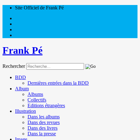
Site Officiel de Frank Pé
Frank Pé
Rechercher
BDD
Dernières entrées dans la BDD
Album
Albums
Collectifs
Editions étrangères
Illustration
Dans les albums
Dans des revues
Dans des livres
Dans la presse
Image