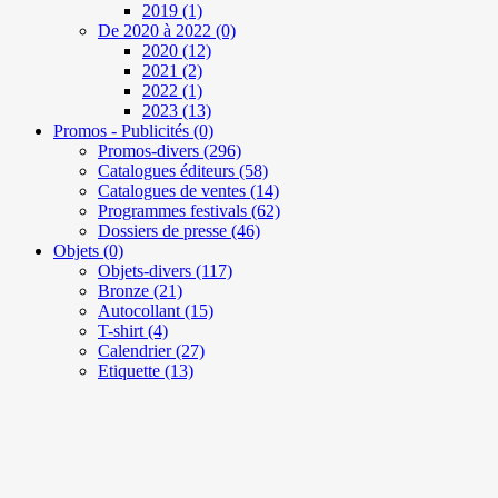
2019
(1)
De 2020 à 2022
(0)
2020
(12)
2021
(2)
2022
(1)
2023
(13)
Promos - Publicités
(0)
Promos-divers
(296)
Catalogues éditeurs
(58)
Catalogues de ventes
(14)
Programmes festivals
(62)
Dossiers de presse
(46)
Objets
(0)
Objets-divers
(117)
Bronze
(21)
Autocollant
(15)
T-shirt
(4)
Calendrier
(27)
Etiquette
(13)