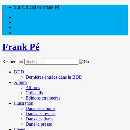
Site Officiel de Frank Pé
Frank Pé
Rechercher
BDD
Dernières entrées dans la BDD
Album
Albums
Collectifs
Editions étrangères
Illustration
Dans les albums
Dans des revues
Dans des livres
Dans la presse
Image