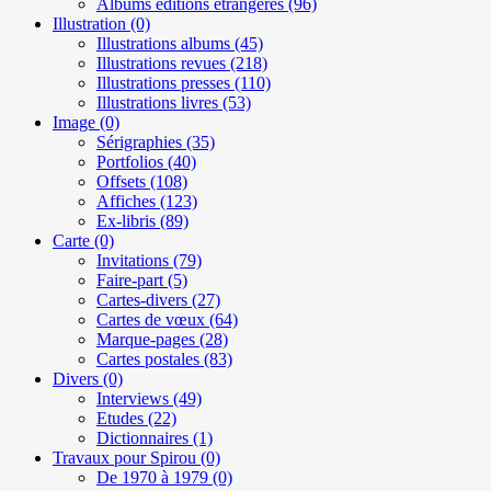
Albums éditions étrangères
(96)
Illustration
(0)
Illustrations albums
(45)
Illustrations revues
(218)
Illustrations presses
(110)
Illustrations livres
(53)
Image
(0)
Sérigraphies
(35)
Portfolios
(40)
Offsets
(108)
Affiches
(123)
Ex-libris
(89)
Carte
(0)
Invitations
(79)
Faire-part
(5)
Cartes-divers
(27)
Cartes de vœux
(64)
Marque-pages
(28)
Cartes postales
(83)
Divers
(0)
Interviews
(49)
Etudes
(22)
Dictionnaires
(1)
Travaux pour Spirou
(0)
De 1970 à 1979
(0)