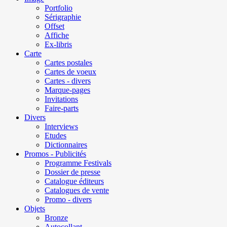
Portfolio
Sérigraphie
Offset
Affiche
Ex-libris
Carte
Cartes postales
Cartes de voeux
Cartes - divers
Marque-pages
Invitations
Faire-parts
Divers
Interviews
Etudes
Dictionnaires
Promos - Publicités
Programme Festivals
Dossier de presse
Catalogue éditeurs
Catalogues de vente
Promo - divers
Objets
Bronze
Autocollant