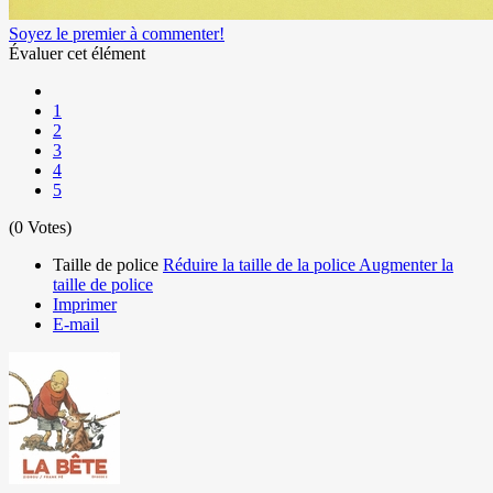
Soyez le premier à commenter!
Évaluer cet élément
1
2
3
4
5
(0 Votes)
Taille de police
Réduire la taille de la police
Augmenter la
taille de police
Imprimer
E-mail