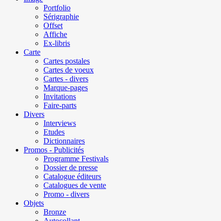
Portfolio
Sérigraphie
Offset
Affiche
Ex-libris
Carte
Cartes postales
Cartes de voeux
Cartes - divers
Marque-pages
Invitations
Faire-parts
Divers
Interviews
Etudes
Dictionnaires
Promos - Publicités
Programme Festivals
Dossier de presse
Catalogue éditeurs
Catalogues de vente
Promo - divers
Objets
Bronze
Autocollant