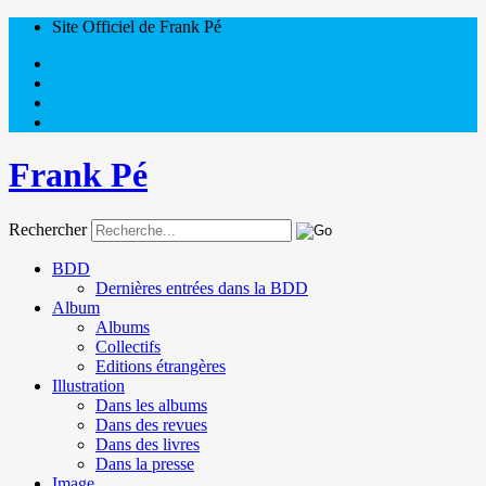
Site Officiel de Frank Pé
Frank Pé
Rechercher
BDD
Dernières entrées dans la BDD
Album
Albums
Collectifs
Editions étrangères
Illustration
Dans les albums
Dans des revues
Dans des livres
Dans la presse
Image