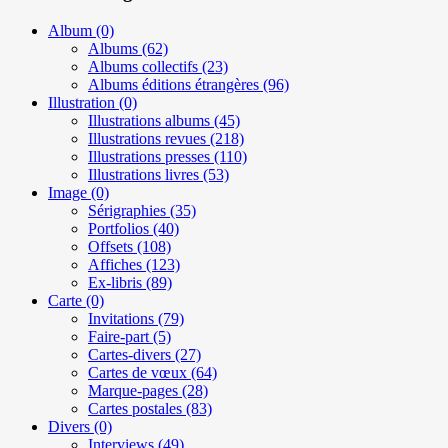
Album
(0)
Albums
(62)
Albums collectifs
(23)
Albums éditions étrangères
(96)
Illustration
(0)
Illustrations albums
(45)
Illustrations revues
(218)
Illustrations presses
(110)
Illustrations livres
(53)
Image
(0)
Sérigraphies
(35)
Portfolios
(40)
Offsets
(108)
Affiches
(123)
Ex-libris
(89)
Carte
(0)
Invitations
(79)
Faire-part
(5)
Cartes-divers
(27)
Cartes de vœux
(64)
Marque-pages
(28)
Cartes postales
(83)
Divers
(0)
Interviews
(49)