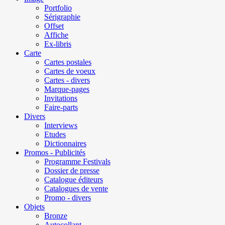
Portfolio
Sérigraphie
Offset
Affiche
Ex-libris
Carte
Cartes postales
Cartes de voeux
Cartes - divers
Marque-pages
Invitations
Faire-parts
Divers
Interviews
Etudes
Dictionnaires
Promos - Publicités
Programme Festivals
Dossier de presse
Catalogue éditeurs
Catalogues de vente
Promo - divers
Objets
Bronze
Autocollant