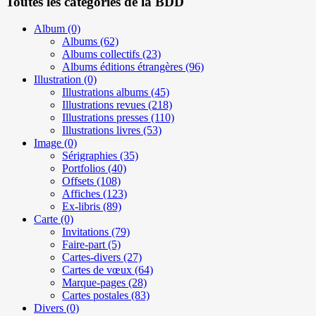
Toutes les catégories de la BDD
Album
(0)
Albums
(62)
Albums collectifs
(23)
Albums éditions étrangères
(96)
Illustration
(0)
Illustrations albums
(45)
Illustrations revues
(218)
Illustrations presses
(110)
Illustrations livres
(53)
Image
(0)
Sérigraphies
(35)
Portfolios
(40)
Offsets
(108)
Affiches
(123)
Ex-libris
(89)
Carte
(0)
Invitations
(79)
Faire-part
(5)
Cartes-divers
(27)
Cartes de vœux
(64)
Marque-pages
(28)
Cartes postales
(83)
Divers
(0)