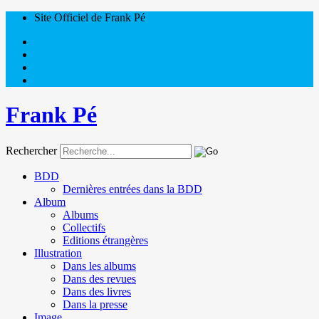
Site Officiel de Frank Pé
Frank Pé
Rechercher
BDD
Dernières entrées dans la BDD
Album
Albums
Collectifs
Editions étrangères
Illustration
Dans les albums
Dans des revues
Dans des livres
Dans la presse
Image