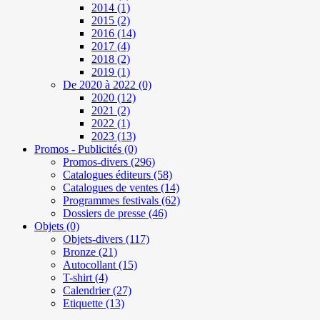
2014
(1)
2015
(2)
2016
(14)
2017
(4)
2018
(2)
2019
(1)
De 2020 à 2022
(0)
2020
(12)
2021
(2)
2022
(1)
2023
(13)
Promos - Publicités
(0)
Promos-divers
(296)
Catalogues éditeurs
(58)
Catalogues de ventes
(14)
Programmes festivals
(62)
Dossiers de presse
(46)
Objets
(0)
Objets-divers
(117)
Bronze
(21)
Autocollant
(15)
T-shirt
(4)
Calendrier
(27)
Etiquette
(13)