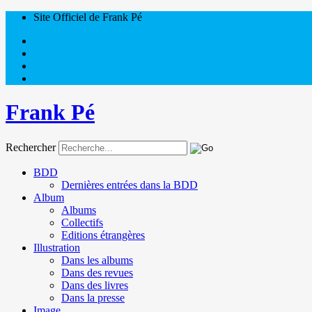
Site Officiel de Frank Pé
Frank Pé
Rechercher
BDD
Dernières entrées dans la BDD
Album
Albums
Collectifs
Editions étrangères
Illustration
Dans les albums
Dans des revues
Dans des livres
Dans la presse
Image