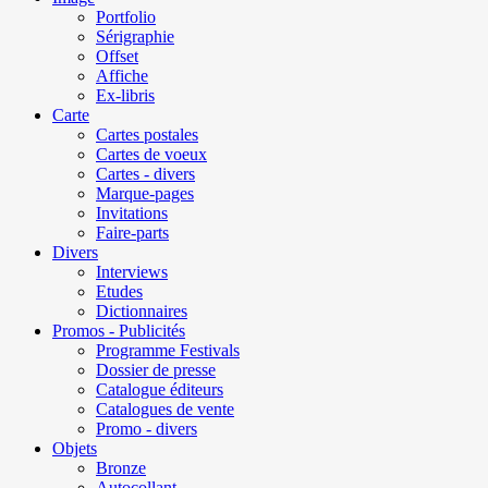
Portfolio
Sérigraphie
Offset
Affiche
Ex-libris
Carte
Cartes postales
Cartes de voeux
Cartes - divers
Marque-pages
Invitations
Faire-parts
Divers
Interviews
Etudes
Dictionnaires
Promos - Publicités
Programme Festivals
Dossier de presse
Catalogue éditeurs
Catalogues de vente
Promo - divers
Objets
Bronze
Autocollant