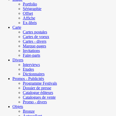
Portfolio
Sérigraphie
Offset
Affiche
Ex-libris
Carte
Cartes postales
Cartes de voeux
Cartes - divers
Marque-pages
Invitations
Faire-parts
Divers
Interviews
Etudes
Dictionnaires
Promos - Publicités
Programme Festivals
Dossier de presse
Catalogue éditeurs
Catalogues de vente
Promo - divers
Objets
Bronze
Autocollant