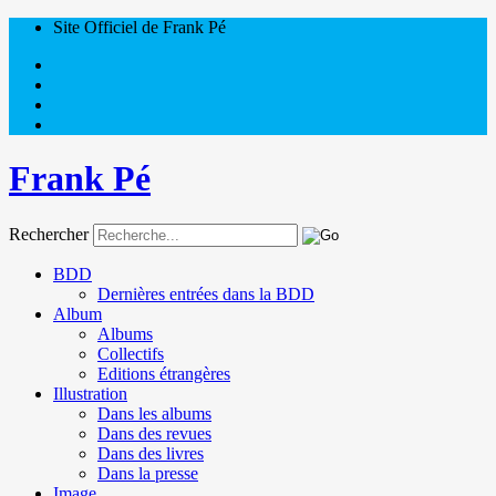
Site Officiel de Frank Pé
Frank Pé
Rechercher
BDD
Dernières entrées dans la BDD
Album
Albums
Collectifs
Editions étrangères
Illustration
Dans les albums
Dans des revues
Dans des livres
Dans la presse
Image