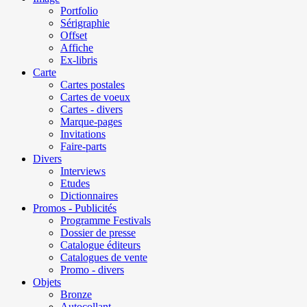
Portfolio
Sérigraphie
Offset
Affiche
Ex-libris
Carte
Cartes postales
Cartes de voeux
Cartes - divers
Marque-pages
Invitations
Faire-parts
Divers
Interviews
Etudes
Dictionnaires
Promos - Publicités
Programme Festivals
Dossier de presse
Catalogue éditeurs
Catalogues de vente
Promo - divers
Objets
Bronze
Autocollant