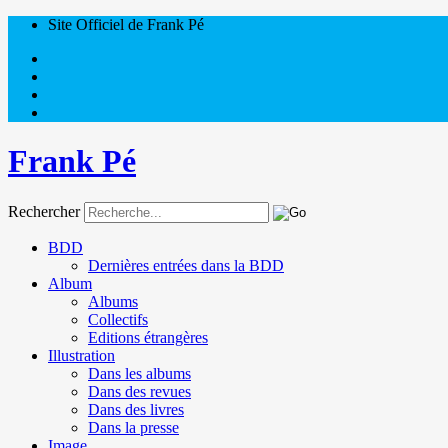
Site Officiel de Frank Pé
Frank Pé
Rechercher
BDD
Dernières entrées dans la BDD
Album
Albums
Collectifs
Editions étrangères
Illustration
Dans les albums
Dans des revues
Dans des livres
Dans la presse
Image