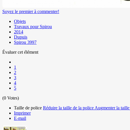
Soyez le premier à commenter!
Objets
Travaux pour Spirou
2014
Dupuis
Spirou 3997
Évaluer cet élément
1
2
3
4
5
(0 Votes)
Taille de police
Réduire la taille de la police
Augmenter la taille
Imprimer
E-mail