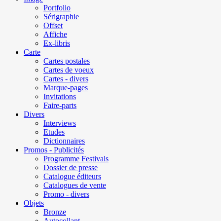
Portfolio
Sérigraphie
Offset
Affiche
Ex-libris
Carte
Cartes postales
Cartes de voeux
Cartes - divers
Marque-pages
Invitations
Faire-parts
Divers
Interviews
Etudes
Dictionnaires
Promos - Publicités
Programme Festivals
Dossier de presse
Catalogue éditeurs
Catalogues de vente
Promo - divers
Objets
Bronze
Autocollant