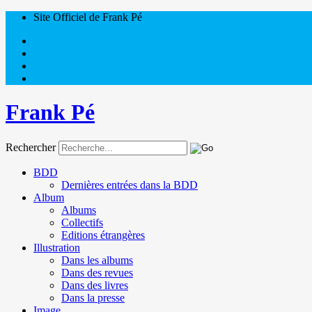
Site Officiel de Frank Pé
Frank Pé
Rechercher
BDD
Dernières entrées dans la BDD
Album
Albums
Collectifs
Editions étrangères
Illustration
Dans les albums
Dans des revues
Dans des livres
Dans la presse
Image