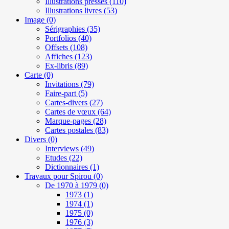
Illustrations presses
(110)
Illustrations livres
(53)
Image
(0)
Sérigraphies
(35)
Portfolios
(40)
Offsets
(108)
Affiches
(123)
Ex-libris
(89)
Carte
(0)
Invitations
(79)
Faire-part
(5)
Cartes-divers
(27)
Cartes de vœux
(64)
Marque-pages
(28)
Cartes postales
(83)
Divers
(0)
Interviews
(49)
Etudes
(22)
Dictionnaires
(1)
Travaux pour Spirou
(0)
De 1970 à 1979
(0)
1973
(1)
1974
(1)
1975
(0)
1976
(3)