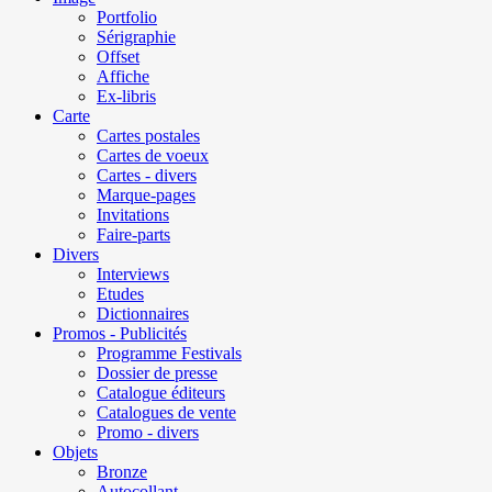
Portfolio
Sérigraphie
Offset
Affiche
Ex-libris
Carte
Cartes postales
Cartes de voeux
Cartes - divers
Marque-pages
Invitations
Faire-parts
Divers
Interviews
Etudes
Dictionnaires
Promos - Publicités
Programme Festivals
Dossier de presse
Catalogue éditeurs
Catalogues de vente
Promo - divers
Objets
Bronze
Autocollant