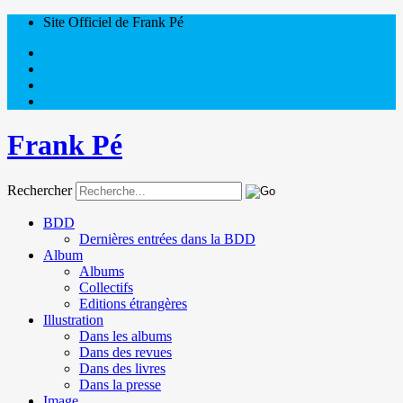
Site Officiel de Frank Pé
Frank Pé
Rechercher
BDD
Dernières entrées dans la BDD
Album
Albums
Collectifs
Editions étrangères
Illustration
Dans les albums
Dans des revues
Dans des livres
Dans la presse
Image