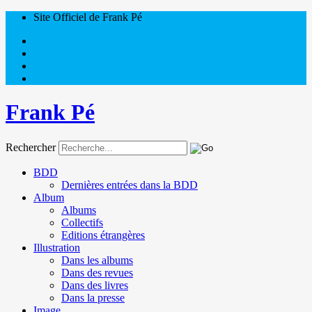
Site Officiel de Frank Pé
Frank Pé
Rechercher
BDD
Dernières entrées dans la BDD
Album
Albums
Collectifs
Editions étrangères
Illustration
Dans les albums
Dans des revues
Dans des livres
Dans la presse
Image