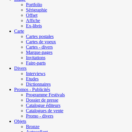
Portfolio
Sérigraphie
Offset
Affiche
Ex-libris
Carte
Cartes postales
Cartes de voeux
Cartes - divers
Marque-pages
Invitations
Faire-parts
Divers
Interviews
Etudes
Dictionnaires
Promos - Publicités
Programme Festivals
Dossier de presse
Catalogue éditeurs
Catalogues de vente
Promo - divers
Objets
Bronze
Autocollant