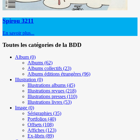
Spirou 3211
En savoir plus...
Toutes les catégories de la BDD
Album
(0)
Albums
(62)
Albums collectifs
(23)
Albums éditions étrangères
(96)
Illustration
(0)
Illustrations albums
(45)
Illustrations revues
(218)
Illustrations presses
(110)
Illustrations livres
(53)
Image
(0)
Sérigraphies
(35)
Portfolios
(40)
Offsets
(108)
Affiches
(123)
Ex-libris
(89)