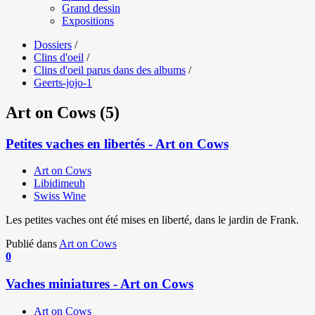
Grand dessin
Expositions
Dossiers
/
Clins d'oeil
/
Clins d'oeil parus dans des albums
/
Geerts-jojo-1
Art on Cows (5)
Petites vaches en libertés - Art on Cows
Art on Cows
Libidimeuh
Swiss Wine
Les petites vaches ont été mises en liberté, dans le jardin de Frank.
Publié dans
Art on Cows
0
Vaches miniatures - Art on Cows
Art on Cows