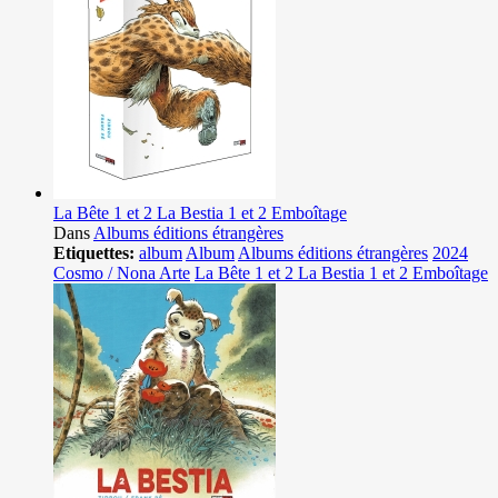
La Bête 1 et 2 La Bestia 1 et 2 Emboîtage
Dans
Albums éditions étrangères
Etiquettes:
album
Album
Albums éditions étrangères
2024
Cosmo / Nona Arte
La Bête 1 et 2 La Bestia 1 et 2 Emboîtage