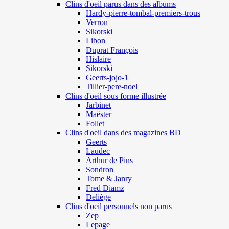
Clins d'oeil parus dans des albums
Hardy-pierre-tombal-premiers-trous
Verron
Sikorski
Libon
Duprat François
Hislaire
Sikorski
Geerts-jojo-1
Tillier-pere-noel
Clins d'oeil sous forme illustrée
Jarbinet
Maëster
Follet
Clins d'oeil dans des magazines BD
Geerts
Laudec
Arthur de Pins
Sondron
Tome & Janry
Fred Diamz
Deliège
Clins d'oeil personnels non parus
Zep
Lepage