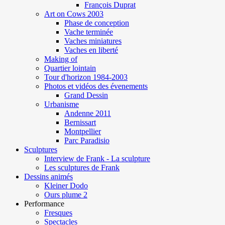
François Duprat
Art on Cows 2003
Phase de conception
Vache terminée
Vaches miniatures
Vaches en liberté
Making of
Quartier lointain
Tour d'horizon 1984-2003
Photos et vidéos des évenements
Grand Dessin
Urbanisme
Andenne 2011
Bernissart
Montpellier
Parc Paradisio
Sculptures
Interview de Frank - La sculpture
Les sculptures de Frank
Dessins animés
Kleiner Dodo
Ours plume 2
Performance
Fresques
Spectacles