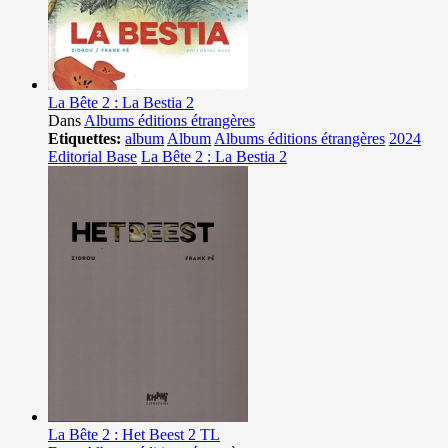
La Bête 2 : La Bestia 2
Dans
Albums éditions étrangères
Etiquettes:
album
Album
Albums éditions étrangères
2024
Editorial Base
La Bête 2 : La Bestia 2
La Bête 2 : Het Beest 2 TL