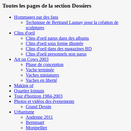
Toutes les pages de la section Dossiers
Hommages par des fans
Technique de Bertrand Launay pour la création de
sculptures
Clins d'oeil
Clins d'oeil parus dans des albums
Clins d'oeil sous forme illustrée
Clins d'oeil dans des magazines BD
Clins d'oeil personnels non parus
Art on Cows 2003
Phase de conception
Vache terminée
Vaches miniatures
Vaches en liberté
Making of
Quartier lointain
Tour d'horizon 1984-2003
Photos et vidéos des évenements
Grand Dessin
Urbanisme
Andenne 2011
Bernissart
Montpellier