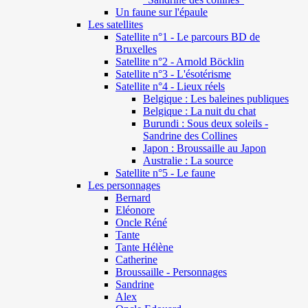
Un faune sur l'épaule
Les satellites
Satellite n°1 - Le parcours BD de
Bruxelles
Satellite n°2 - Arnold Böcklin
Satellite n°3 - L'ésotérisme
Satellite n°4 - Lieux réels
Belgique : Les baleines publiques
Belgique : La nuit du chat
Burundi : Sous deux soleils -
Sandrine des Collines
Japon : Broussaille au Japon
Australie : La source
Satellite n°5 - Le faune
Les personnages
Bernard
Eléonore
Oncle Réné
Tante
Tante Hélène
Catherine
Broussaille - Personnages
Sandrine
Alex