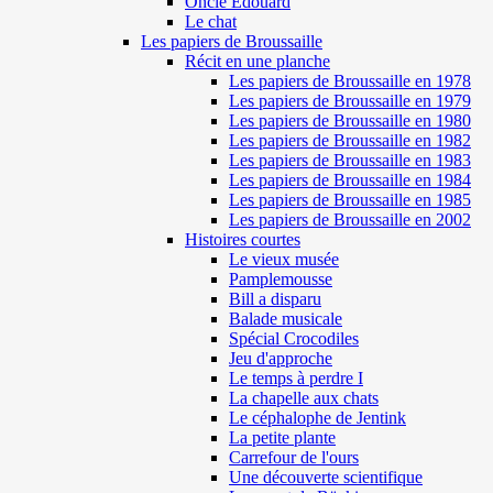
Oncle Edouard
Le chat
Les papiers de Broussaille
Récit en une planche
Les papiers de Broussaille en 1978
Les papiers de Broussaille en 1979
Les papiers de Broussaille en 1980
Les papiers de Broussaille en 1982
Les papiers de Broussaille en 1983
Les papiers de Broussaille en 1984
Les papiers de Broussaille en 1985
Les papiers de Broussaille en 2002
Histoires courtes
Le vieux musée
Pamplemousse
Bill a disparu
Balade musicale
Spécial Crocodiles
Jeu d'approche
Le temps à perdre I
La chapelle aux chats
Le céphalophe de Jentink
La petite plante
Carrefour de l'ours
Une découverte scientifique