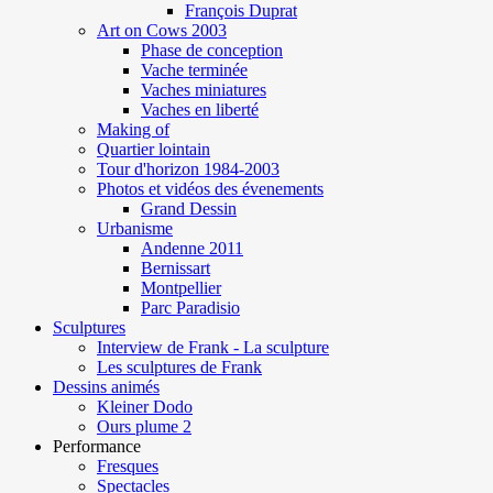
François Duprat
Art on Cows 2003
Phase de conception
Vache terminée
Vaches miniatures
Vaches en liberté
Making of
Quartier lointain
Tour d'horizon 1984-2003
Photos et vidéos des évenements
Grand Dessin
Urbanisme
Andenne 2011
Bernissart
Montpellier
Parc Paradisio
Sculptures
Interview de Frank - La sculpture
Les sculptures de Frank
Dessins animés
Kleiner Dodo
Ours plume 2
Performance
Fresques
Spectacles