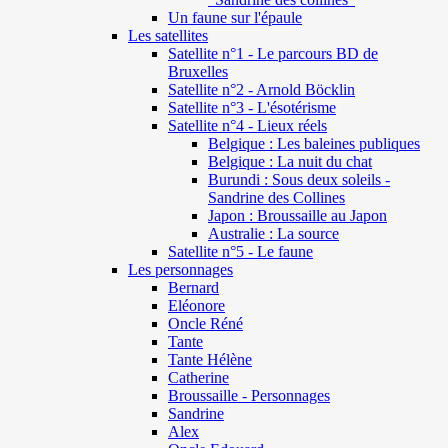
Un faune sur l'épaule
Les satellites
Satellite n°1 - Le parcours BD de
Bruxelles
Satellite n°2 - Arnold Böcklin
Satellite n°3 - L'ésotérisme
Satellite n°4 - Lieux réels
Belgique : Les baleines publiques
Belgique : La nuit du chat
Burundi : Sous deux soleils -
Sandrine des Collines
Japon : Broussaille au Japon
Australie : La source
Satellite n°5 - Le faune
Les personnages
Bernard
Eléonore
Oncle Réné
Tante
Tante Hélène
Catherine
Broussaille - Personnages
Sandrine
Alex