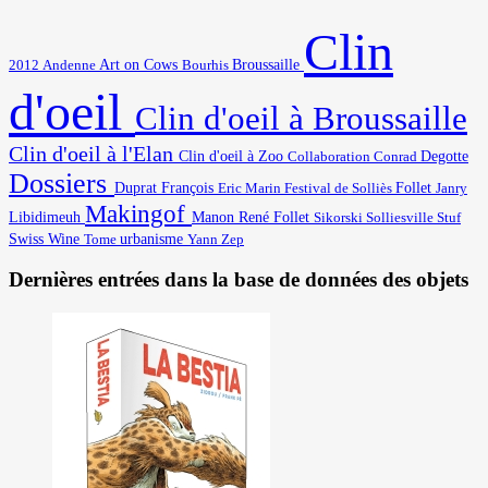
Clin
Art on Cows
2012
Broussaille
Andenne
Bourhis
d'oeil
Clin d'oeil à Broussaille
Clin d'oeil à l'Elan
Degotte
Clin d'oeil à Zoo
Collaboration
Conrad
Dossiers
Duprat François
Eric Marin
Festival de Solliès
Follet
Janry
Makingof
Libidimeuh
Manon
René Follet
Solliesville
Stuf
Sikorski
Swiss Wine
urbanisme
Yann
Tome
Zep
Dernières entrées dans la base de données des objets