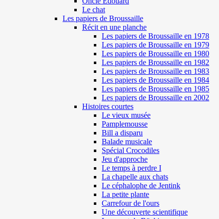
Oncle Edouard
Le chat
Les papiers de Broussaille
Récit en une planche
Les papiers de Broussaille en 1978
Les papiers de Broussaille en 1979
Les papiers de Broussaille en 1980
Les papiers de Broussaille en 1982
Les papiers de Broussaille en 1983
Les papiers de Broussaille en 1984
Les papiers de Broussaille en 1985
Les papiers de Broussaille en 2002
Histoires courtes
Le vieux musée
Pamplemousse
Bill a disparu
Balade musicale
Spécial Crocodiles
Jeu d'approche
Le temps à perdre I
La chapelle aux chats
Le céphalophe de Jentink
La petite plante
Carrefour de l'ours
Une découverte scientifique