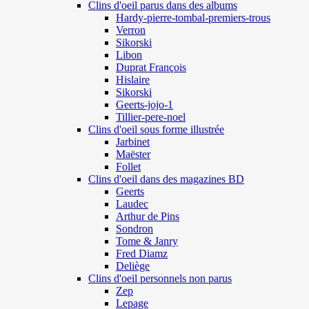
Clins d'oeil parus dans des albums
Hardy-pierre-tombal-premiers-trous
Verron
Sikorski
Libon
Duprat François
Hislaire
Sikorski
Geerts-jojo-1
Tillier-pere-noel
Clins d'oeil sous forme illustrée
Jarbinet
Maëster
Follet
Clins d'oeil dans des magazines BD
Geerts
Laudec
Arthur de Pins
Sondron
Tome & Janry
Fred Diamz
Deliège
Clins d'oeil personnels non parus
Zep
Lepage