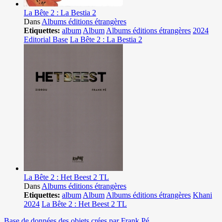
La Bête 2 : La Bestia 2
Dans
Albums éditions étrangères
Etiquettes:
album
Album
Albums éditions étrangères
2024
Editorial Base
La Bête 2 : La Bestia 2
La Bête 2 : Het Beest 2 TL
Dans
Albums éditions étrangères
Etiquettes:
album
Album
Albums éditions étrangères
Khani
2024
La Bête 2 : Het Beest 2 TL
Base de données des objets crées par Frank Pé