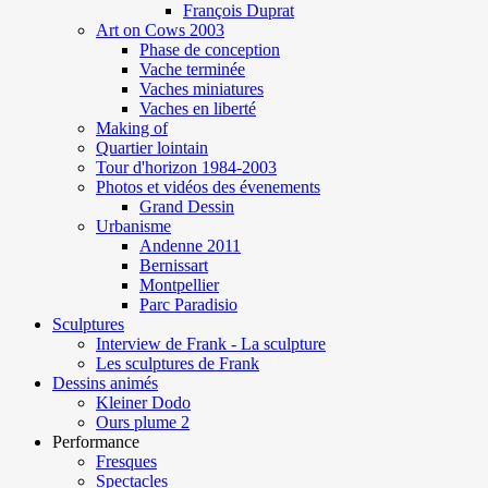
François Duprat
Art on Cows 2003
Phase de conception
Vache terminée
Vaches miniatures
Vaches en liberté
Making of
Quartier lointain
Tour d'horizon 1984-2003
Photos et vidéos des évenements
Grand Dessin
Urbanisme
Andenne 2011
Bernissart
Montpellier
Parc Paradisio
Sculptures
Interview de Frank - La sculpture
Les sculptures de Frank
Dessins animés
Kleiner Dodo
Ours plume 2
Performance
Fresques
Spectacles