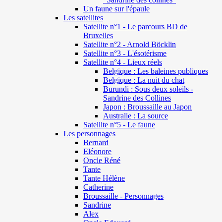
Un faune sur l'épaule
Les satellites
Satellite n°1 - Le parcours BD de
Bruxelles
Satellite n°2 - Arnold Böcklin
Satellite n°3 - L'ésotérisme
Satellite n°4 - Lieux réels
Belgique : Les baleines publiques
Belgique : La nuit du chat
Burundi : Sous deux soleils -
Sandrine des Collines
Japon : Broussaille au Japon
Australie : La source
Satellite n°5 - Le faune
Les personnages
Bernard
Eléonore
Oncle Réné
Tante
Tante Hélène
Catherine
Broussaille - Personnages
Sandrine
Alex