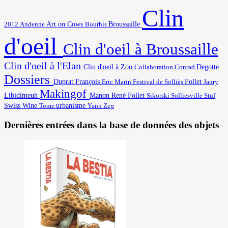
Clin
Art on Cows
2012
Broussaille
Andenne
Bourhis
d'oeil
Clin d'oeil à Broussaille
Clin d'oeil à l'Elan
Degotte
Clin d'oeil à Zoo
Collaboration
Conrad
Dossiers
Duprat François
Eric Marin
Festival de Solliès
Follet
Janry
Makingof
Libidimeuh
Manon
René Follet
Solliesville
Stuf
Sikorski
Swiss Wine
urbanisme
Yann
Tome
Zep
Dernières entrées dans la base de données des objets