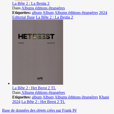
La Bête 2 : La Bestia 2
Dans
Albums éditions étrangères
Etiquettes:
album
Album
Albums éditions étrangères
2024
Editorial Base
La Bête 2 : La Bestia 2
La Bête 2 : Het Beest 2 TL
Dans
Albums éditions étrangères
Etiquettes:
album
Album
Albums éditions étrangères
Khani
2024
La Bête 2 : Het Beest 2 TL
Base de données des objets crées par Frank Pé