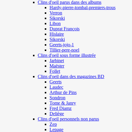
Clins d'oeil parus dans des albums
Hardy-pierre-tombal-premiers-trous
Verron
Sikorski
Libon
Duprat François
Hislaire
Sikorski
Geerts-jojo-1
Tillier-pere-noel
Clins d'oeil sous forme illustrée
Jarbinet
Maëster
Follet
Clins d'oeil dans des magazines BD
Geerts
Laudec
Arthur de Pins
Sondron
Tome & Janry
Fred Diamz
Deliège
Clins d'oeil personnels non parus
Zep
Lepage