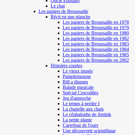
Oncle Edouard
Le chat
Les papiers de Broussaille
Récit en une planche
Les papiers de Broussaille en 1978
Les papiers de Broussaille en 1979
Les papiers de Broussaille en 1980
Les papiers de Broussaille en 1982
Les papiers de Broussaille en 1983
Les papiers de Broussaille en 1984
Les papiers de Broussaille en 1985
Les papiers de Broussaille en 2002
Histoires courtes
Le vieux musée
Pamplemousse
Bill a disparu
Balade musicale
Spécial Crocodiles
Jeu d'approche
Le temps à perdre I
La chapelle aux chats
Le céphalophe de Jentink
La petite plante
Carrefour de l'ours
Une découverte scientifique