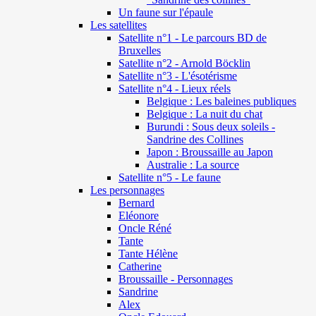
Un faune sur l'épaule
Les satellites
Satellite n°1 - Le parcours BD de
Bruxelles
Satellite n°2 - Arnold Böcklin
Satellite n°3 - L'ésotérisme
Satellite n°4 - Lieux réels
Belgique : Les baleines publiques
Belgique : La nuit du chat
Burundi : Sous deux soleils -
Sandrine des Collines
Japon : Broussaille au Japon
Australie : La source
Satellite n°5 - Le faune
Les personnages
Bernard
Eléonore
Oncle Réné
Tante
Tante Hélène
Catherine
Broussaille - Personnages
Sandrine
Alex