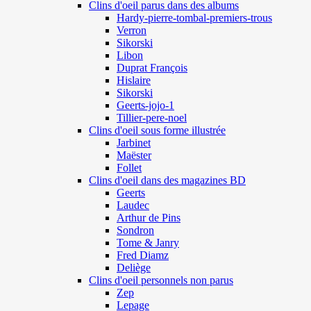
Clins d'oeil parus dans des albums
Hardy-pierre-tombal-premiers-trous
Verron
Sikorski
Libon
Duprat François
Hislaire
Sikorski
Geerts-jojo-1
Tillier-pere-noel
Clins d'oeil sous forme illustrée
Jarbinet
Maëster
Follet
Clins d'oeil dans des magazines BD
Geerts
Laudec
Arthur de Pins
Sondron
Tome & Janry
Fred Diamz
Deliège
Clins d'oeil personnels non parus
Zep
Lepage