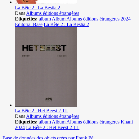
La Bête 2 : La Bestia 2
Dans
Albums éditions étrangères
Etiquettes:
album
Album
Albums éditions étrangères
2024
Editorial Base
La Bête 2 : La Bestia 2
La Bête 2 : Het Beest 2 TL
Dans
Albums éditions étrangères
Etiquettes:
album
Album
Albums éditions étrangères
Khani
2024
La Bête 2 : Het Beest 2 TL
Base de données des objets crées par Frank Pé