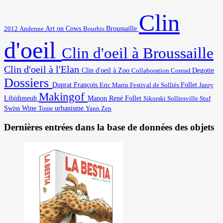
Clin
Art on Cows
2012
Broussaille
Andenne
Bourhis
d'oeil
Clin d'oeil à Broussaille
Clin d'oeil à l'Elan
Degotte
Clin d'oeil à Zoo
Collaboration
Conrad
Dossiers
Duprat François
Eric Marin
Festival de Solliès
Follet
Janry
Makingof
Libidimeuh
Manon
René Follet
Solliesville
Stuf
Sikorski
Swiss Wine
urbanisme
Yann
Tome
Zep
Dernières entrées dans la base de données des objets