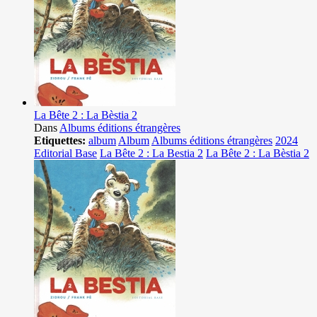
La Bête 2 : La Bèstia 2
Dans
Albums éditions étrangères
Etiquettes:
album
Album
Albums éditions étrangères
2024
Editorial Base
La Bête 2 : La Bestia 2
La Bête 2 : La Bèstia 2