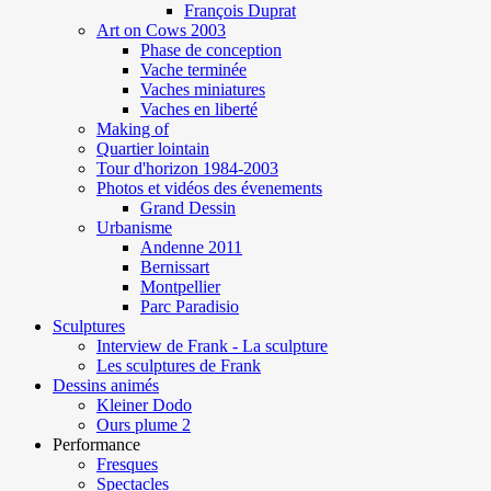
François Duprat
Art on Cows 2003
Phase de conception
Vache terminée
Vaches miniatures
Vaches en liberté
Making of
Quartier lointain
Tour d'horizon 1984-2003
Photos et vidéos des évenements
Grand Dessin
Urbanisme
Andenne 2011
Bernissart
Montpellier
Parc Paradisio
Sculptures
Interview de Frank - La sculpture
Les sculptures de Frank
Dessins animés
Kleiner Dodo
Ours plume 2
Performance
Fresques
Spectacles