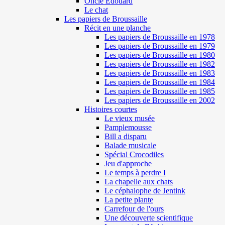
Oncle Edouard
Le chat
Les papiers de Broussaille
Récit en une planche
Les papiers de Broussaille en 1978
Les papiers de Broussaille en 1979
Les papiers de Broussaille en 1980
Les papiers de Broussaille en 1982
Les papiers de Broussaille en 1983
Les papiers de Broussaille en 1984
Les papiers de Broussaille en 1985
Les papiers de Broussaille en 2002
Histoires courtes
Le vieux musée
Pamplemousse
Bill a disparu
Balade musicale
Spécial Crocodiles
Jeu d'approche
Le temps à perdre I
La chapelle aux chats
Le céphalophe de Jentink
La petite plante
Carrefour de l'ours
Une découverte scientifique