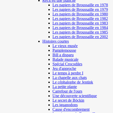
Récit en une planche
Les papiers de Broussaille en 1978
Les papiers de Broussaille en 1979
Les papiers de Broussaille en 1980
Les papiers de Broussaille en 1982
Les papiers de Broussaille en 1983
Les papiers de Broussaille en 1984
Les papiers de Broussaille en 1985
Les papiers de Broussaille en 2002
Histoires courtes
Le vieux musée
Pamplemousse
Bill a disparu
Balade musicale
Spécial Crocodiles
Jeu d'approche
Le temps à perdre I
La chapelle aux chats
Le céphalophe de Jentink
La petite plante
Carrefour de l'ours
Une découverte scientifique
Le secret de Böckin
Les iguanodons
Cause d'encombrement