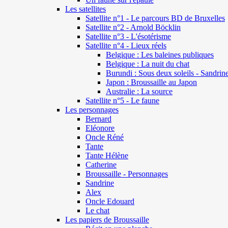
Les satellites
Satellite n°1 - Le parcours BD de Bruxelles
Satellite n°2 - Arnold Böcklin
Satellite n°3 - L'ésotérisme
Satellite n°4 - Lieux réels
Belgique : Les baleines publiques
Belgique : La nuit du chat
Burundi : Sous deux soleils - Sandrin
Japon : Broussaille au Japon
Australie : La source
Satellite n°5 - Le faune
Les personnages
Bernard
Eléonore
Oncle Réné
Tante
Tante Hélène
Catherine
Broussaille - Personnages
Sandrine
Alex
Oncle Edouard
Le chat
Les papiers de Broussaille