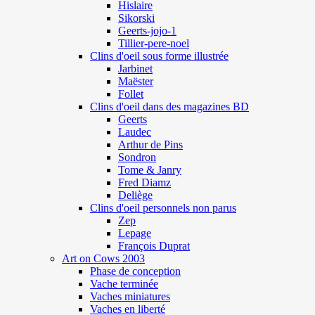
Hislaire
Sikorski
Geerts-jojo-1
Tillier-pere-noel
Clins d'oeil sous forme illustrée
Jarbinet
Maëster
Follet
Clins d'oeil dans des magazines BD
Geerts
Laudec
Arthur de Pins
Sondron
Tome & Janry
Fred Diamz
Deliège
Clins d'oeil personnels non parus
Zep
Lepage
François Duprat
Art on Cows 2003
Phase de conception
Vache terminée
Vaches miniatures
Vaches en liberté