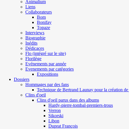
Animalium
Liens
Collaborateurs
Bom
Bonifay
Topaze
Interviews
Biographie
Inédits
Dédicaces
Flo (intégré sur le site)
Florilège
Evénements par année
Evenements par catégories
Expositions
Dossiers
Hommages par des fans
Technique de Bertrand Launay pour la création de 
Clins d'oeil
Clins d'oeil parus dans des albums
Hardy-pierre-tombal-premiers-trous
Verron
Sikorski
Libon
Duprat François