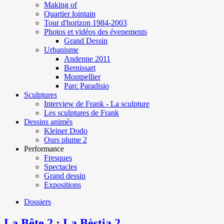
Making of
Quartier lointain
Tour d'horizon 1984-2003
Photos et vidéos des évenements
Grand Dessin
Urbanisme
Andenne 2011
Bernissart
Montpellier
Parc Paradisio
Sculptures
Interview de Frank - La sculpture
Les sculptures de Frank
Dessins animés
Kleiner Dodo
Ours plume 2
Performance
Fresques
Spectacles
Grand dessin
Expositions
Dossiers
La Bête 2 : La Bèstia 2