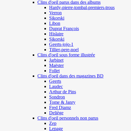
Clins d'oeil parus dans des albums
Hardy-pierre-tombal-premiers-trous
Verron
Sikorski
Libon
Duprat François
Hislaire
Sikorski
Geerts-jojo-1
Tillier-pere-noel
Clins d'oeil sous forme illustrée
Jarbinet
Maëster
Follet
Clins d'oeil dans des magazines BD
Geerts
Laudec
Arthur de Pins
Sondron
Tome & Janry
Fred Diamz
Deliège
Clins d'oeil personnels non parus
Zep
Lepage