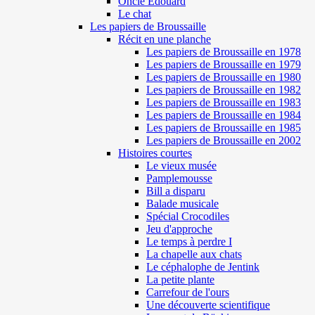
Oncle Edouard
Le chat
Les papiers de Broussaille
Récit en une planche
Les papiers de Broussaille en 1978
Les papiers de Broussaille en 1979
Les papiers de Broussaille en 1980
Les papiers de Broussaille en 1982
Les papiers de Broussaille en 1983
Les papiers de Broussaille en 1984
Les papiers de Broussaille en 1985
Les papiers de Broussaille en 2002
Histoires courtes
Le vieux musée
Pamplemousse
Bill a disparu
Balade musicale
Spécial Crocodiles
Jeu d'approche
Le temps à perdre I
La chapelle aux chats
Le céphalophe de Jentink
La petite plante
Carrefour de l'ours
Une découverte scientifique