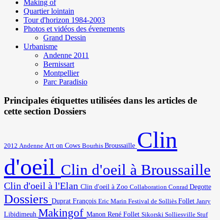
Making of
Quartier lointain
Tour d'horizon 1984-2003
Photos et vidéos des évenements
Grand Dessin
Urbanisme
Andenne 2011
Bernissart
Montpellier
Parc Paradisio
Principales étiquettes utilisées dans les articles de
cette section Dossiers
Clin
Art on Cows
2012
Broussaille
Andenne
Bourhis
d'oeil
Clin d'oeil à Broussaille
Clin d'oeil à l'Elan
Degotte
Clin d'oeil à Zoo
Collaboration
Conrad
Dossiers
Duprat François
Eric Marin
Festival de Solliès
Follet
Janry
Makingof
Libidimeuh
Manon
René Follet
Solliesville
Stuf
Sikorski