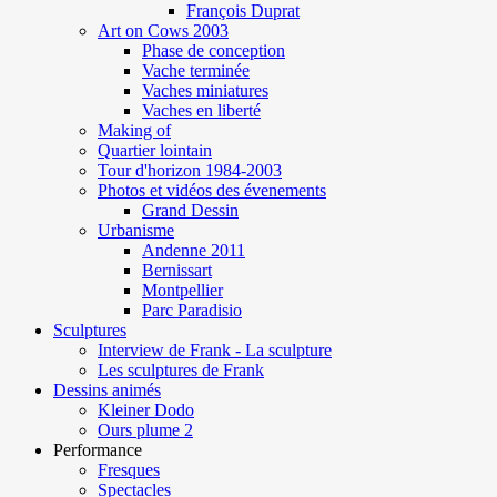
François Duprat
Art on Cows 2003
Phase de conception
Vache terminée
Vaches miniatures
Vaches en liberté
Making of
Quartier lointain
Tour d'horizon 1984-2003
Photos et vidéos des évenements
Grand Dessin
Urbanisme
Andenne 2011
Bernissart
Montpellier
Parc Paradisio
Sculptures
Interview de Frank - La sculpture
Les sculptures de Frank
Dessins animés
Kleiner Dodo
Ours plume 2
Performance
Fresques
Spectacles