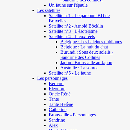
Un faune sur l'épaule
Les satellites
Satellite n°1 - Le parcours BD de
Bruxelles
Satellite n°2 - Arnold Böcklin
Satellite n°3 - L'ésotérisme
Satellite n°4 - Lieux réels
Belgique : Les baleines publiques
Belgique : La nuit du chat
Burundi : Sous deux soleils -
Sandrine des Collines
Japon : Broussaille au Japon
Australie : La source
Satellite n°5 - Le faune
Les personnages
Bernard
Eléonore
Oncle Réné
Tante
Tante Hélène
Catherine
Broussaille - Personnages
Sandrine
Alex