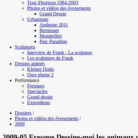
Tour d'horizon 1984-2003
Photos et vidéos des évenements
Grand Dessin
Urbanisme
Andenne 2011
Bernissart
Montpellier
Parc Paradisio
Sculptures
Interview de Frank - La sculpture
Les sculptures de Frank
Dessins animés
Kleiner Dodo
Ours plume 2
Performance
Fresques
Spectacles
Grand dessin
Expositions
Dossiers
/
Photos et vidéos des évenements
/
2009
2009-05 Fresque Dessine-moi les animau