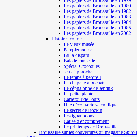
Les papiers de Broussaille en 1979
Les papiers de Broussaille en 1980
Les papiers de Broussaille en 1982
Les papiers de Broussaille en 1983
Les papiers de Broussaille en 1984
Les papiers de Broussaille en 1985
Les papiers de Broussaille en 2002
Histoires courtes
Le vieux musée
Pamplemousse
Bill a disparu
Balade musicale
Spécial Crocodiles
Jeu d'approche
Le temps à perdre I
La chapelle aux chats
Le céphalophe de Jentink
La petite plante
Carrefour de l'ours
Une découverte scientifique
Le secret de Böckin
Les iguanodons
Cause d'encombrement
Le printemps de Broussaille
Broussaille sur les couvertures du magasine Spirou