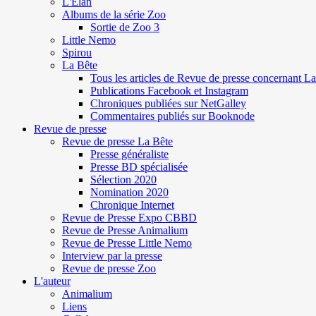
L'Elan
Albums de la série Zoo
Sortie de Zoo 3
Little Nemo
Spirou
La Bête
Tous les articles de Revue de presse concernant L
Publications Facebook et Instagram
Chroniques publiées sur NetGalley
Commentaires publiés sur Booknode
Revue de presse
Revue de presse La Bête
Presse généraliste
Presse BD spécialisée
Sélection 2020
Nomination 2020
Chronique Internet
Revue de Presse Expo CBBD
Revue de Presse Animalium
Revue de Presse Little Nemo
Interview par la presse
Revue de presse Zoo
L'auteur
Animalium
Liens