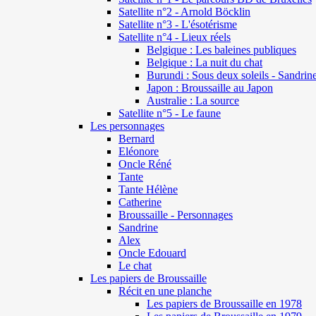
Satellite n°2 - Arnold Böcklin
Satellite n°3 - L'ésotérisme
Satellite n°4 - Lieux réels
Belgique : Les baleines publiques
Belgique : La nuit du chat
Burundi : Sous deux soleils - Sandrin
Japon : Broussaille au Japon
Australie : La source
Satellite n°5 - Le faune
Les personnages
Bernard
Eléonore
Oncle Réné
Tante
Tante Hélène
Catherine
Broussaille - Personnages
Sandrine
Alex
Oncle Edouard
Le chat
Les papiers de Broussaille
Récit en une planche
Les papiers de Broussaille en 1978