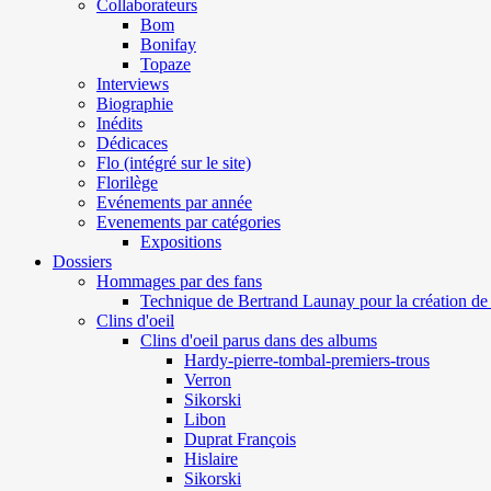
Collaborateurs
Bom
Bonifay
Topaze
Interviews
Biographie
Inédits
Dédicaces
Flo (intégré sur le site)
Florilège
Evénements par année
Evenements par catégories
Expositions
Dossiers
Hommages par des fans
Technique de Bertrand Launay pour la création de 
Clins d'oeil
Clins d'oeil parus dans des albums
Hardy-pierre-tombal-premiers-trous
Verron
Sikorski
Libon
Duprat François
Hislaire
Sikorski