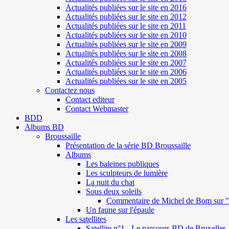
Actualités publiées sur le site en 2016
Actualités publiées sur le site en 2012
Actualités publiées sur le site en 2011
Actualités publiées sur le site en 2010
Actualités publiées sur le site en 2009
Actualités publiées sur le site en 2008
Actualités publiées sur le site en 2007
Actualités publiées sur le site en 2006
Actualités publiées sur le site en 2005
Contactez nous
Contact editeur
Contact Webmaster
BDD
Albums BD
Broussaille
Présentation de la série BD Broussaille
Albums
Les baleines publiques
Les sculpteurs de lumière
La nuit du chat
Sous deux soleils
Commentaire de Michel de Bom sur "S
Un faune sur l'épaule
Les satellites
Satellite n°1 - Le parcours BD de Bruxelles