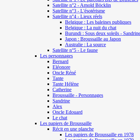
Satellite n°2 - Arnold Böcklin
Satellite n°3 - L'ésotérisme
Satellite n°4 - Lieux réels
Belgique : Les baleines publiques
Belgique : La nuit du chat
Burundi : Sous deux soleils - Sandrin
Japon : Broussaille au Japon
Australie : La source
Satellite n°5 - Le faune
Les personnages
Bernard
Eléonore
Oncle Réné
Tante
Tante Hélène
Catherine
Broussaille - Personnages
Sandrine
Alex
Oncle Edouard
Le chat
Les papiers de Broussaille
Récit en une planche
Les papiers de Broussaille en 1978