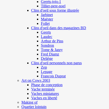
Geerts-jojo-1
Tillier-pere-noel
Clins d'oeil sous forme illustrée
Jarbinet
Maëster
Follet
Clins d'oeil dans des magazines BD
Geerts
Laudec
Arthur de Pins
Sondron
Tome & Janry
Fred Diamz
Deliège
Clins d'oeil personnels non parus
Zep
Lepage
François Duprat
Art on Cows 2003
Phase de conception
Vache terminée
Vaches miniatures
Vaches en liberté
Making of
Quartier lointain