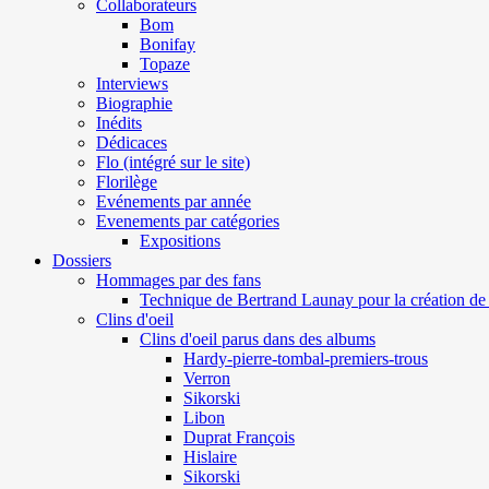
Collaborateurs
Bom
Bonifay
Topaze
Interviews
Biographie
Inédits
Dédicaces
Flo (intégré sur le site)
Florilège
Evénements par année
Evenements par catégories
Expositions
Dossiers
Hommages par des fans
Technique de Bertrand Launay pour la création de 
Clins d'oeil
Clins d'oeil parus dans des albums
Hardy-pierre-tombal-premiers-trous
Verron
Sikorski
Libon
Duprat François
Hislaire
Sikorski