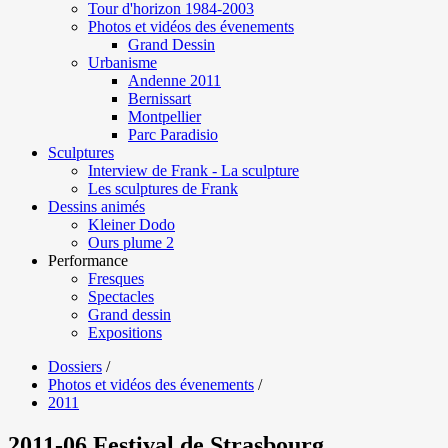
Tour d'horizon 1984-2003
Photos et vidéos des évenements
Grand Dessin
Urbanisme
Andenne 2011
Bernissart
Montpellier
Parc Paradisio
Sculptures
Interview de Frank - La sculpture
Les sculptures de Frank
Dessins animés
Kleiner Dodo
Ours plume 2
Performance
Fresques
Spectacles
Grand dessin
Expositions
Dossiers
/
Photos et vidéos des évenements
/
2011
2011-06 Festival de Strasbourg