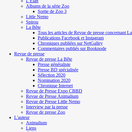
L'Elan
Albums de la série Zoo
Sortie de Zoo 3
Little Nemo
Spirou
La Bête
Tous les articles de Revue de presse concernant L
Publications Facebook et Instagram
Chroniques publiées sur NetGalley
Commentaires publiés sur Booknode
Revue de presse
Revue de presse La Bête
Presse généraliste
Presse BD spécialisée
Sélection 2020
Nomination 2020
Chronique Internet
Revue de Presse Expo CBBD
Revue de Presse Animalium
Revue de Presse Little Nemo
Interview par la presse
Revue de presse Zoo
L'auteur
Animalium
Liens