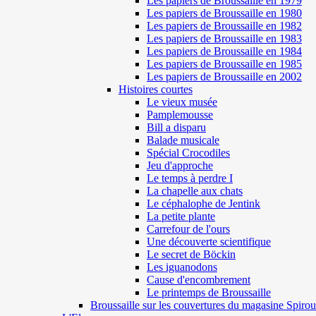
Les papiers de Broussaille en 1979
Les papiers de Broussaille en 1980
Les papiers de Broussaille en 1982
Les papiers de Broussaille en 1983
Les papiers de Broussaille en 1984
Les papiers de Broussaille en 1985
Les papiers de Broussaille en 2002
Histoires courtes
Le vieux musée
Pamplemousse
Bill a disparu
Balade musicale
Spécial Crocodiles
Jeu d'approche
Le temps à perdre I
La chapelle aux chats
Le céphalophe de Jentink
La petite plante
Carrefour de l'ours
Une découverte scientifique
Le secret de Böckin
Les iguanodons
Cause d'encombrement
Le printemps de Broussaille
Broussaille sur les couvertures du magasine Spirou