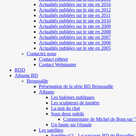
Actualités publiées sur le site en 2016
Actualités publiées sur le site en 2012
Actualités publiées sur le site en 2011
Actualités publiées sur le site en 2010
Actualités publiées sur le site en 2009
Actualités publiées sur le site en 2008
Actualités publiées sur le site en 2007
Actualités publiées sur le site en 2006
Actualités publiées sur le site en 2005
Contactez nous
Contact editeur
Contact Webmaster
BDD
Albums BD
Broussaille
Présentation de la série BD Broussaille
Albums
Les baleines publiques
Les sculpteurs de lumière
La nuit du chat
Sous deux soleils
Commentaire de Michel de Bom sur "S
Un faune sur l'épaule
Les satellites
Satellite n°1 - Le parcours BD de Bruxelles