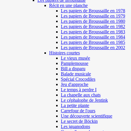
Les papiers de Broussaille
Récit en une planche
Les papiers de Broussaille en 1978
Les papiers de Broussaille en 1979
Les papiers de Broussaille en 1980
Les papiers de Broussaille en 1982
Les papiers de Broussaille en 1983
Les papiers de Broussaille en 1984
Les papiers de Broussaille en 1985
Les papiers de Broussaille en 2002
Histoires courtes
Le vieux musée
Pamplemousse
Bill a disparu
Balade musicale
Spécial Crocodiles
Jeu d'approche
Le temps à perdre I
La chapelle aux chats
Le céphalophe de Jentink
La petite plante
Carrefour de l'ours
Une découverte scientifique
Le secret de Böckin
Les iguanodons