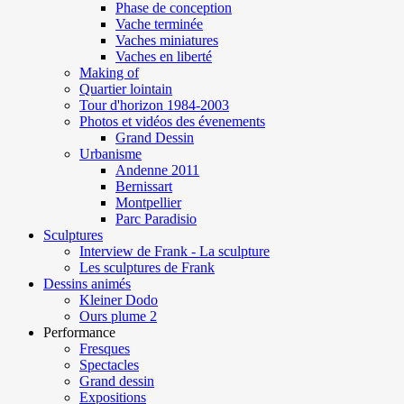
Phase de conception
Vache terminée
Vaches miniatures
Vaches en liberté
Making of
Quartier lointain
Tour d'horizon 1984-2003
Photos et vidéos des évenements
Grand Dessin
Urbanisme
Andenne 2011
Bernissart
Montpellier
Parc Paradisio
Sculptures
Interview de Frank - La sculpture
Les sculptures de Frank
Dessins animés
Kleiner Dodo
Ours plume 2
Performance
Fresques
Spectacles
Grand dessin
Expositions