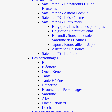
Satellite n°1 - Le parcours BD de
Bruxelles
Satellite n°2 - Arnold Böcklin
Satellite n°3 - L'ésotérisme
Satellite n°4 - Lieux réels
Belgique : Les baleines publiques
Belgique : La nuit du chat
Burundi : Sous deux soleils -
Sandrine des Collines
Japon : Broussaille au Japon
Australie : La source
Satellite n°5 - Le faune
Les personnages
Bernard
Eléonore
Oncle Réné
Tante
Tante Hélène
Catherine
Broussaille - Personnages
Sandrine
Alex
Oncle Edouard
Le chat