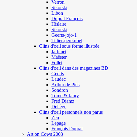
Verron
Sikorski
Libon
Duprat François
Hislaire
Sikorski
Geerts-jojo-1
Tillier-pere-noel
Clins d'oeil sous forme illustrée
Jarbinet
Maëster
Follet
Clins d'oeil dans des magazines BD
Geerts
Laudec
Arthur de Pins
Sondron
Tome & Janry
Fred Diamz
Deliège
Clins d'oeil personnels non parus
Zep
Lepage
François Duprat
Art on Cows 2003