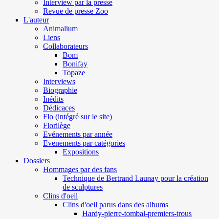
Interview par la presse
Revue de presse Zoo
L'auteur
Animalium
Liens
Collaborateurs
Bom
Bonifay
Topaze
Interviews
Biographie
Inédits
Dédicaces
Flo (intégré sur le site)
Florilège
Evénements par année
Evenements par catégories
Expositions
Dossiers
Hommages par des fans
Technique de Bertrand Launay pour la création
de sculptures
Clins d'oeil
Clins d'oeil parus dans des albums
Hardy-pierre-tombal-premiers-trous