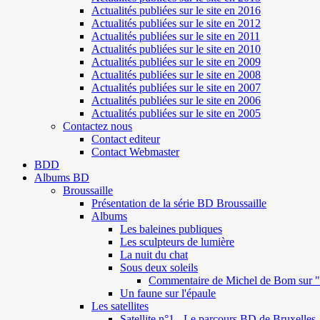
Actualités publiées sur le site en 2016
Actualités publiées sur le site en 2012
Actualités publiées sur le site en 2011
Actualités publiées sur le site en 2010
Actualités publiées sur le site en 2009
Actualités publiées sur le site en 2008
Actualités publiées sur le site en 2007
Actualités publiées sur le site en 2006
Actualités publiées sur le site en 2005
Contactez nous
Contact editeur
Contact Webmaster
BDD
Albums BD
Broussaille
Présentation de la série BD Broussaille
Albums
Les baleines publiques
Les sculpteurs de lumière
La nuit du chat
Sous deux soleils
Commentaire de Michel de Bom sur "S
Un faune sur l'épaule
Les satellites
Satellite n°1 - Le parcours BD de Bruxelles