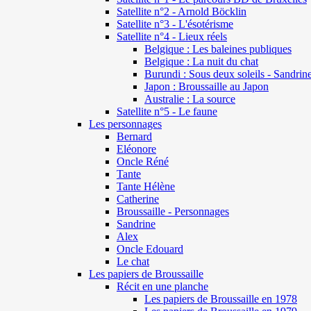
Satellite n°2 - Arnold Böcklin
Satellite n°3 - L'ésotérisme
Satellite n°4 - Lieux réels
Belgique : Les baleines publiques
Belgique : La nuit du chat
Burundi : Sous deux soleils - Sandrin
Japon : Broussaille au Japon
Australie : La source
Satellite n°5 - Le faune
Les personnages
Bernard
Eléonore
Oncle Réné
Tante
Tante Hélène
Catherine
Broussaille - Personnages
Sandrine
Alex
Oncle Edouard
Le chat
Les papiers de Broussaille
Récit en une planche
Les papiers de Broussaille en 1978