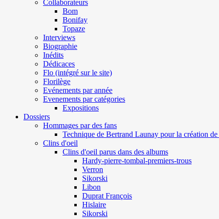
Collaborateurs
Bom
Bonifay
Topaze
Interviews
Biographie
Inédits
Dédicaces
Flo (intégré sur le site)
Florilège
Evénements par année
Evenements par catégories
Expositions
Dossiers
Hommages par des fans
Technique de Bertrand Launay pour la création de 
Clins d'oeil
Clins d'oeil parus dans des albums
Hardy-pierre-tombal-premiers-trous
Verron
Sikorski
Libon
Duprat François
Hislaire
Sikorski