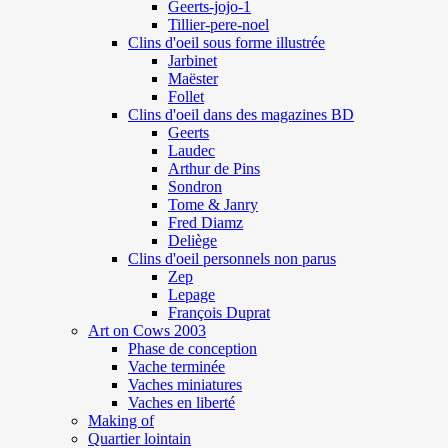
Geerts-jojo-1
Tillier-pere-noel
Clins d'oeil sous forme illustrée
Jarbinet
Maëster
Follet
Clins d'oeil dans des magazines BD
Geerts
Laudec
Arthur de Pins
Sondron
Tome & Janry
Fred Diamz
Deliège
Clins d'oeil personnels non parus
Zep
Lepage
François Duprat
Art on Cows 2003
Phase de conception
Vache terminée
Vaches miniatures
Vaches en liberté
Making of
Quartier lointain