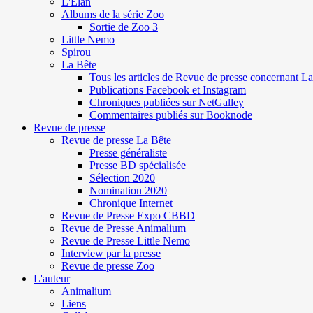
L'Elan
Albums de la série Zoo
Sortie de Zoo 3
Little Nemo
Spirou
La Bête
Tous les articles de Revue de presse concernant L
Publications Facebook et Instagram
Chroniques publiées sur NetGalley
Commentaires publiés sur Booknode
Revue de presse
Revue de presse La Bête
Presse généraliste
Presse BD spécialisée
Sélection 2020
Nomination 2020
Chronique Internet
Revue de Presse Expo CBBD
Revue de Presse Animalium
Revue de Presse Little Nemo
Interview par la presse
Revue de presse Zoo
L'auteur
Animalium
Liens