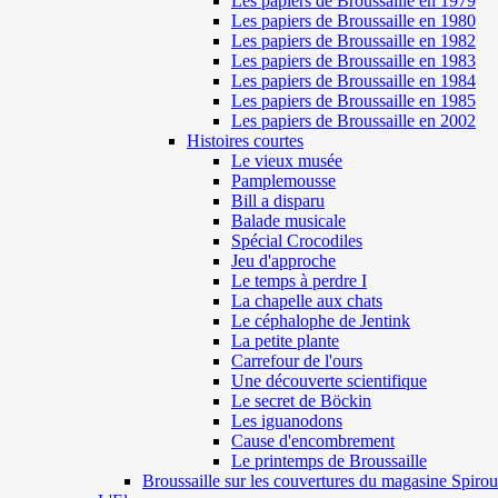
Les papiers de Broussaille en 1979
Les papiers de Broussaille en 1980
Les papiers de Broussaille en 1982
Les papiers de Broussaille en 1983
Les papiers de Broussaille en 1984
Les papiers de Broussaille en 1985
Les papiers de Broussaille en 2002
Histoires courtes
Le vieux musée
Pamplemousse
Bill a disparu
Balade musicale
Spécial Crocodiles
Jeu d'approche
Le temps à perdre I
La chapelle aux chats
Le céphalophe de Jentink
La petite plante
Carrefour de l'ours
Une découverte scientifique
Le secret de Böckin
Les iguanodons
Cause d'encombrement
Le printemps de Broussaille
Broussaille sur les couvertures du magasine Spirou