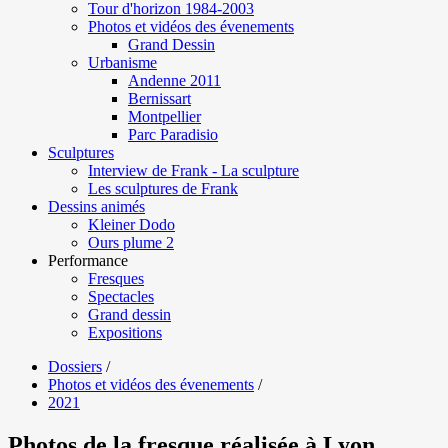
Tour d'horizon 1984-2003
Photos et vidéos des évenements
Grand Dessin
Urbanisme
Andenne 2011
Bernissart
Montpellier
Parc Paradisio
Sculptures
Interview de Frank - La sculpture
Les sculptures de Frank
Dessins animés
Kleiner Dodo
Ours plume 2
Performance
Fresques
Spectacles
Grand dessin
Expositions
Dossiers
/
Photos et vidéos des évenements
/
2021
Photos de la fresque réalisée à Lyon