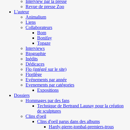
Interview par la presse
Revue de presse Zoo
L'auteur
Animalium
Liens
Collaborateurs
Bom
Bonifay
Topaze
Interviews
Biographie
Inédits
Dédicaces
Flo (intégré sur le site)
Florilège
Evénements par année
Evenements par catégories
Expositions
Dossiers
Hommages par des fans
Technique de Bertrand Launay pour la création
de sculptures
Clins d'oeil
Clins d'oeil parus dans des albums
Hardy-pierre-tombal-premiers-trous