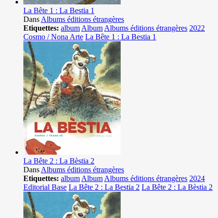
La Bête 1 : La Bestia 1
Dans
Albums éditions étrangères
Etiquettes:
album
Album
Albums éditions étrangères
2022
Cosmo / Nona Arte
La Bête 1 : La Bestia 1
La Bête 2 : La Bèstia 2
Dans
Albums éditions étrangères
Etiquettes:
album
Album
Albums éditions étrangères
2024
Editorial Base
La Bête 2 : La Bestia 2
La Bête 2 : La Bèstia 2