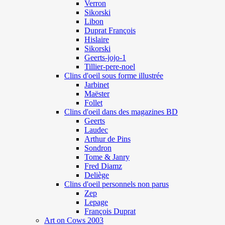
Verron
Sikorski
Libon
Duprat François
Hislaire
Sikorski
Geerts-jojo-1
Tillier-pere-noel
Clins d'oeil sous forme illustrée
Jarbinet
Maëster
Follet
Clins d'oeil dans des magazines BD
Geerts
Laudec
Arthur de Pins
Sondron
Tome & Janry
Fred Diamz
Deliège
Clins d'oeil personnels non parus
Zep
Lepage
François Duprat
Art on Cows 2003