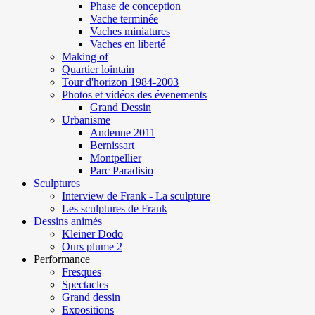
Phase de conception
Vache terminée
Vaches miniatures
Vaches en liberté
Making of
Quartier lointain
Tour d'horizon 1984-2003
Photos et vidéos des évenements
Grand Dessin
Urbanisme
Andenne 2011
Bernissart
Montpellier
Parc Paradisio
Sculptures
Interview de Frank - La sculpture
Les sculptures de Frank
Dessins animés
Kleiner Dodo
Ours plume 2
Performance
Fresques
Spectacles
Grand dessin
Expositions