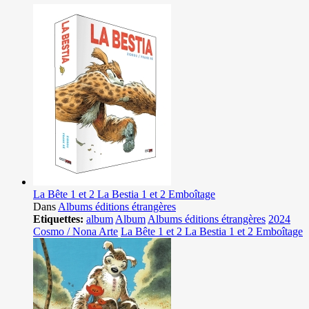
La Bête 1 et 2 La Bestia 1 et 2 Emboîtage
Dans
Albums éditions étrangères
Etiquettes:
album
Album
Albums éditions étrangères
2024
Cosmo / Nona Arte
La Bête 1 et 2 La Bestia 1 et 2 Emboîtage