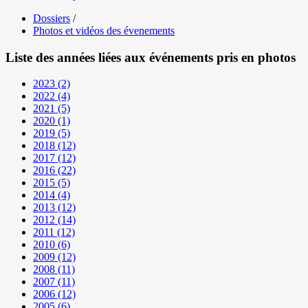
Dossiers
/
Photos et vidéos des évenements
Liste des années liées aux événements pris en photos
2023
(2)
2022
(4)
2021
(5)
2020
(1)
2019
(5)
2018
(12)
2017
(12)
2016
(22)
2015
(5)
2014
(4)
2013
(12)
2012
(14)
2011
(12)
2010
(6)
2009
(12)
2008
(11)
2007
(11)
2006
(12)
2005
(6)