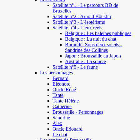
Satellite n°1 - Le parcours BD de
Bruxelles
Satellite n°2 - Arnold Böcklin
Satellite n°3 - L'ésotérisme
Satellite n°4 - Lieux réels
Belgique : Les baleines publiques
Belgique : La nuit du chat
Burundi : Sous deux soleils -
Sandrine des Collines
Japon : Broussaille au Japon
Australie : La source
Satellite n°5 - Le faune
Les personnages
Bernard
Eléonore
Oncle Réné
Tante
Tante Hélène
Catherine
Broussaille - Personnages
Sandrine
Alex
Oncle Edouard
Le chat