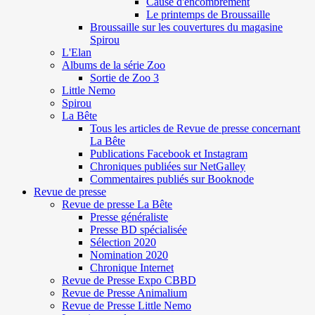
Cause d'encombrement
Le printemps de Broussaille
Broussaille sur les couvertures du magasine
Spirou
L'Elan
Albums de la série Zoo
Sortie de Zoo 3
Little Nemo
Spirou
La Bête
Tous les articles de Revue de presse concernant
La Bête
Publications Facebook et Instagram
Chroniques publiées sur NetGalley
Commentaires publiés sur Booknode
Revue de presse
Revue de presse La Bête
Presse généraliste
Presse BD spécialisée
Sélection 2020
Nomination 2020
Chronique Internet
Revue de Presse Expo CBBD
Revue de Presse Animalium
Revue de Presse Little Nemo