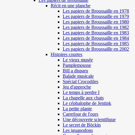
Les papiers de Broussaille
Récit en une planche
Les papiers de Broussaille en 1978
Les papiers de Broussaille en 1979
Les papiers de Broussaille en 1980
Les papiers de Broussaille en 1982
Les papiers de Broussaille en 1983
Les papiers de Broussaille en 1984
Les papiers de Broussaille en 1985
Les papiers de Broussaille en 2002
Histoires courtes
Le vieux musée
Pamplemousse
Bill a disparu
Balade musicale
Spécial Crocodiles
Jeu d'approche
Le temps à perdre I
La chapelle aux chats
Le céphalophe de Jentink
La petite plante
Carrefour de l'ours
Une découverte scientifique
Le secret de Böckin
Les iguanodons