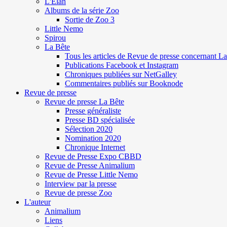
L'Elan
Albums de la série Zoo
Sortie de Zoo 3
Little Nemo
Spirou
La Bête
Tous les articles de Revue de presse concernant L
Publications Facebook et Instagram
Chroniques publiées sur NetGalley
Commentaires publiés sur Booknode
Revue de presse
Revue de presse La Bête
Presse généraliste
Presse BD spécialisée
Sélection 2020
Nomination 2020
Chronique Internet
Revue de Presse Expo CBBD
Revue de Presse Animalium
Revue de Presse Little Nemo
Interview par la presse
Revue de presse Zoo
L'auteur
Animalium
Liens