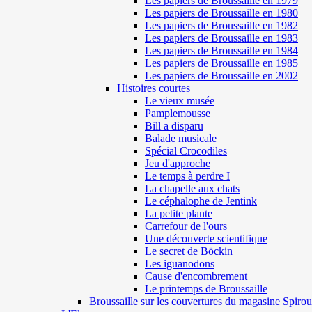
Les papiers de Broussaille en 1979
Les papiers de Broussaille en 1980
Les papiers de Broussaille en 1982
Les papiers de Broussaille en 1983
Les papiers de Broussaille en 1984
Les papiers de Broussaille en 1985
Les papiers de Broussaille en 2002
Histoires courtes
Le vieux musée
Pamplemousse
Bill a disparu
Balade musicale
Spécial Crocodiles
Jeu d'approche
Le temps à perdre I
La chapelle aux chats
Le céphalophe de Jentink
La petite plante
Carrefour de l'ours
Une découverte scientifique
Le secret de Böckin
Les iguanodons
Cause d'encombrement
Le printemps de Broussaille
Broussaille sur les couvertures du magasine Spirou