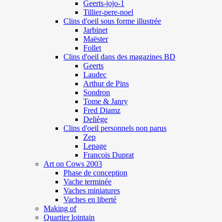
Geerts-jojo-1
Tillier-pere-noel
Clins d'oeil sous forme illustrée
Jarbinet
Maëster
Follet
Clins d'oeil dans des magazines BD
Geerts
Laudec
Arthur de Pins
Sondron
Tome & Janry
Fred Diamz
Deliège
Clins d'oeil personnels non parus
Zep
Lepage
François Duprat
Art on Cows 2003
Phase de conception
Vache terminée
Vaches miniatures
Vaches en liberté
Making of
Quartier lointain