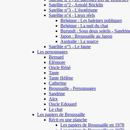
Satellite n°2 - Arnold Böcklin
Satellite n°3 - L'ésotérisme
Satellite n°4 - Lieux réels
Belgique : Les baleines publiques
Belgique : La nuit du chat
Burundi : Sous deux soleils - Sandrin
Japon : Broussaille au Japon
Australie : La source
Satellite n°5 - Le faune
Les personnages
Bernard
Eléonore
Oncle Réné
Tante
Tante Hélène
Catherine
Broussaille - Personnages
Sandrine
Alex
Oncle Edouard
Le chat
Les papiers de Broussaille
Récit en une planche
Les papiers de Broussaille en 1978