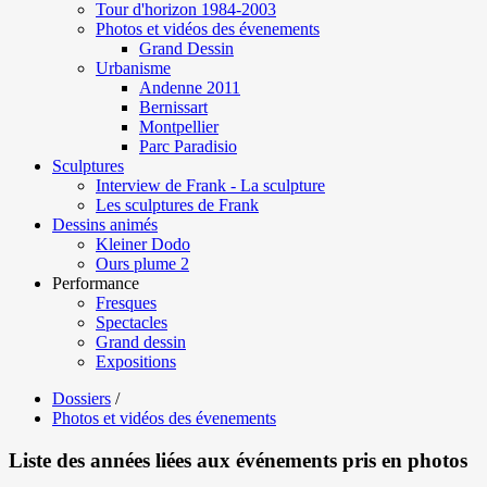
Tour d'horizon 1984-2003
Photos et vidéos des évenements
Grand Dessin
Urbanisme
Andenne 2011
Bernissart
Montpellier
Parc Paradisio
Sculptures
Interview de Frank - La sculpture
Les sculptures de Frank
Dessins animés
Kleiner Dodo
Ours plume 2
Performance
Fresques
Spectacles
Grand dessin
Expositions
Dossiers
/
Photos et vidéos des évenements
Liste des années liées aux événements pris en photos