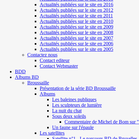
Actualités publiées sur le site en 2016
Actualités publiées sur le site en 2012
Actualités publiées sur le site en 2011
Actualités publiées sur le site en 2010
Actualités publiées sur le site en 2009
Actualités publiées sur le site en 2008
Actualités publiées sur le site en 2007
Actualités publiées sur le site en 2006
Actualités publiées sur le site en 2005
Contactez nous
Contact editeur
Contact Webmaster
BDD
Albums BD
Broussaille
Présentation de la série BD Broussaille
Albums
Les baleines publiques
Les sculpteurs de lumière
La nuit du chat
Sous deux soleils
Commentaire de Michel de Bom sur "S
Un faune sur l'épaule
Les satellites
Satellite n°1 - Le parcours BD de Bruxelles