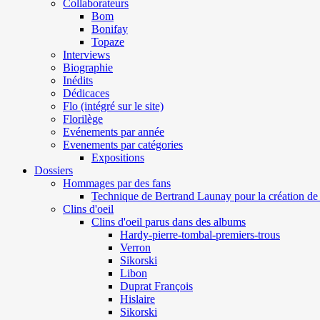
Collaborateurs
Bom
Bonifay
Topaze
Interviews
Biographie
Inédits
Dédicaces
Flo (intégré sur le site)
Florilège
Evénements par année
Evenements par catégories
Expositions
Dossiers
Hommages par des fans
Technique de Bertrand Launay pour la création de 
Clins d'oeil
Clins d'oeil parus dans des albums
Hardy-pierre-tombal-premiers-trous
Verron
Sikorski
Libon
Duprat François
Hislaire
Sikorski