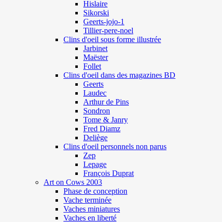
Hislaire
Sikorski
Geerts-jojo-1
Tillier-pere-noel
Clins d'oeil sous forme illustrée
Jarbinet
Maëster
Follet
Clins d'oeil dans des magazines BD
Geerts
Laudec
Arthur de Pins
Sondron
Tome & Janry
Fred Diamz
Deliège
Clins d'oeil personnels non parus
Zep
Lepage
François Duprat
Art on Cows 2003
Phase de conception
Vache terminée
Vaches miniatures
Vaches en liberté