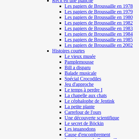
Récit en une planche
Les papiers de Broussaille en 1978
Les papiers de Broussaille en 1979
Les papiers de Broussaille en 1980
Les papiers de Broussaille en 1982
Les papiers de Broussaille en 1983
Les papiers de Broussaille en 1984
Les papiers de Broussaille en 1985
Les papiers de Broussaille en 2002
Histoires courtes
Le vieux musée
Pamplemousse
Bill a disparu
Balade musicale
Spécial Crocodiles
Jeu d'approche
Le temps à perdre I
La chapelle aux chats
Le céphalophe de Jentink
La petite plante
Carrefour de l'ours
Une découverte scientifique
Le secret de Böckin
Les iguanodons
Cause d'encombrement