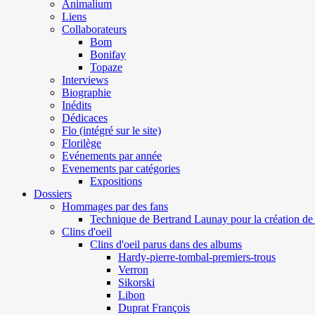
Animalium
Liens
Collaborateurs
Bom
Bonifay
Topaze
Interviews
Biographie
Inédits
Dédicaces
Flo (intégré sur le site)
Florilège
Evénements par année
Evenements par catégories
Expositions
Dossiers
Hommages par des fans
Technique de Bertrand Launay pour la création de 
Clins d'oeil
Clins d'oeil parus dans des albums
Hardy-pierre-tombal-premiers-trous
Verron
Sikorski
Libon
Duprat François