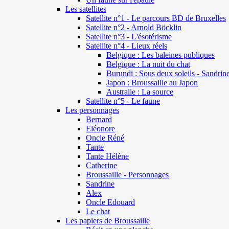
Les satellites
Satellite n°1 - Le parcours BD de Bruxelles
Satellite n°2 - Arnold Böcklin
Satellite n°3 - L'ésotérisme
Satellite n°4 - Lieux réels
Belgique : Les baleines publiques
Belgique : La nuit du chat
Burundi : Sous deux soleils - Sandrin
Japon : Broussaille au Japon
Australie : La source
Satellite n°5 - Le faune
Les personnages
Bernard
Eléonore
Oncle Réné
Tante
Tante Hélène
Catherine
Broussaille - Personnages
Sandrine
Alex
Oncle Edouard
Le chat
Les papiers de Broussaille