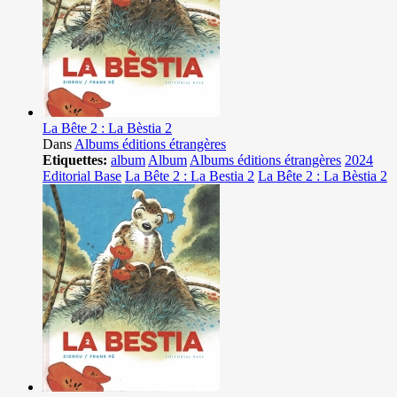
La Bête 2 : La Bèstia 2
Dans
Albums éditions étrangères
Etiquettes:
album
Album
Albums éditions étrangères
2024
Editorial Base
La Bête 2 : La Bestia 2
La Bête 2 : La Bèstia 2