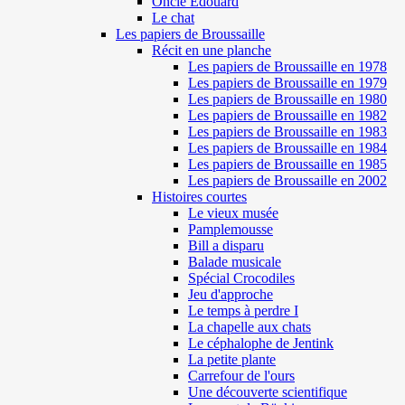
Oncle Edouard
Le chat
Les papiers de Broussaille
Récit en une planche
Les papiers de Broussaille en 1978
Les papiers de Broussaille en 1979
Les papiers de Broussaille en 1980
Les papiers de Broussaille en 1982
Les papiers de Broussaille en 1983
Les papiers de Broussaille en 1984
Les papiers de Broussaille en 1985
Les papiers de Broussaille en 2002
Histoires courtes
Le vieux musée
Pamplemousse
Bill a disparu
Balade musicale
Spécial Crocodiles
Jeu d'approche
Le temps à perdre I
La chapelle aux chats
Le céphalophe de Jentink
La petite plante
Carrefour de l'ours
Une découverte scientifique