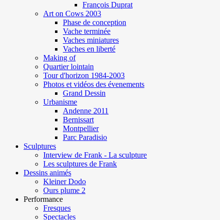
François Duprat
Art on Cows 2003
Phase de conception
Vache terminée
Vaches miniatures
Vaches en liberté
Making of
Quartier lointain
Tour d'horizon 1984-2003
Photos et vidéos des évenements
Grand Dessin
Urbanisme
Andenne 2011
Bernissart
Montpellier
Parc Paradisio
Sculptures
Interview de Frank - La sculpture
Les sculptures de Frank
Dessins animés
Kleiner Dodo
Ours plume 2
Performance
Fresques
Spectacles