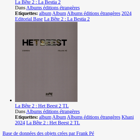
La Bête 2 : La Bestia 2
Dans
Albums éditions étrangères
Etiquettes:
album
Album
Albums éditions étrangères
2024
Editorial Base
La Bête 2 : La Bestia 2
La Bête 2 : Het Beest 2 TL
Dans
Albums éditions étrangères
Etiquettes:
album
Album
Albums éditions étrangères
Khani
2024
La Bête 2 : Het Beest 2 TL
Base de données des objets crées par Frank Pé