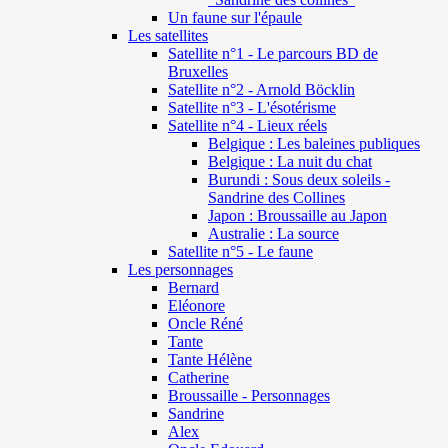
Un faune sur l'épaule
Les satellites
Satellite n°1 - Le parcours BD de
Bruxelles
Satellite n°2 - Arnold Böcklin
Satellite n°3 - L'ésotérisme
Satellite n°4 - Lieux réels
Belgique : Les baleines publiques
Belgique : La nuit du chat
Burundi : Sous deux soleils -
Sandrine des Collines
Japon : Broussaille au Japon
Australie : La source
Satellite n°5 - Le faune
Les personnages
Bernard
Eléonore
Oncle Réné
Tante
Tante Hélène
Catherine
Broussaille - Personnages
Sandrine
Alex