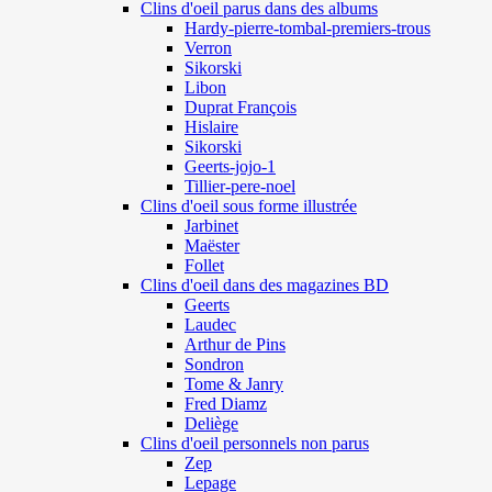
Clins d'oeil parus dans des albums
Hardy-pierre-tombal-premiers-trous
Verron
Sikorski
Libon
Duprat François
Hislaire
Sikorski
Geerts-jojo-1
Tillier-pere-noel
Clins d'oeil sous forme illustrée
Jarbinet
Maëster
Follet
Clins d'oeil dans des magazines BD
Geerts
Laudec
Arthur de Pins
Sondron
Tome & Janry
Fred Diamz
Deliège
Clins d'oeil personnels non parus
Zep
Lepage