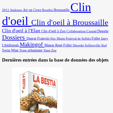
Clin
Art on Cows
2012
Broussaille
Andenne
Bourhis
d'oeil
Clin d'oeil à Broussaille
Clin d'oeil à l'Elan
Degotte
Clin d'oeil à Zoo
Collaboration
Conrad
Dossiers
Duprat François
Eric Marin
Festival de Solliès
Follet
Janry
Makingof
Libidimeuh
Manon
René Follet
Solliesville
Stuf
Sikorski
Swiss Wine
urbanisme
Yann
Tome
Zep
Dernières entrées dans la base de données des objets