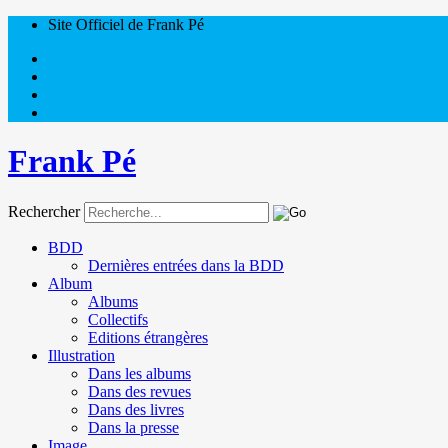
Site Officiel de Frank Pé
Frank Pé
Rechercher
BDD
Dernières entrées dans la BDD
Album
Albums
Collectifs
Editions étrangères
Illustration
Dans les albums
Dans des revues
Dans des livres
Dans la presse
Image