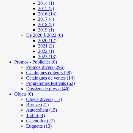
2014
(1)
2015
(2)
2016
(14)
2017
(4)
2018
(2)
2019
(1)
De 2020 à 2022
(0)
2020
(12)
2021
(2)
2022
(1)
2023
(13)
Promos - Publicités
(0)
Promos-divers
(296)
Catalogues éditeurs
(58)
Catalogues de ventes
(14)
Programmes festivals
(62)
Dossiers de presse
(46)
Objets
(0)
Objets-divers
(117)
Bronze
(21)
Autocollant
(15)
T-shirt
(4)
Calendrier
(27)
Etiquette
(13)