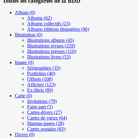
Toutes les catégories de la BDD
Album
(0)
Albums
(62)
Albums collectifs
(23)
Albums éditions étrangères
(96)
Illustration
(0)
Illustrations albums
(45)
Illustrations revues
(218)
Illustrations presses
(110)
Illustrations livres
(53)
Image
(0)
Sérigraphies
(35)
Portfolios
(40)
Offsets
(108)
Affiches
(123)
Ex-libris
(89)
Carte
(0)
Invitations
(79)
Faire-part
(5)
Cartes-divers
(27)
Cartes de vœux
(64)
Marque-pages
(28)
Cartes postales
(83)
Divers
(0)