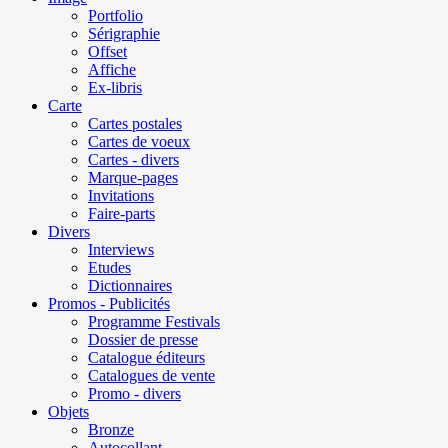
Portfolio
Sérigraphie
Offset
Affiche
Ex-libris
Carte
Cartes postales
Cartes de voeux
Cartes - divers
Marque-pages
Invitations
Faire-parts
Divers
Interviews
Etudes
Dictionnaires
Promos - Publicités
Programme Festivals
Dossier de presse
Catalogue éditeurs
Catalogues de vente
Promo - divers
Objets
Bronze
Autocollant