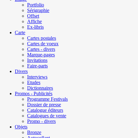
Portfolio
Sérigraphie
Offset
Affiche
Ex-libris
Carte
Cartes postales
Cartes de voeux
Cartes - divers
Marque-pages
Invitations
Faire-parts
Divers
Interviews
Etudes
Dictionnaires
Promos - Publicités
Programme Festivals
Dossier de presse
Catalogue éditeurs
Catalogues de vente
Promo - divers
Objets
Bronze
Autocollant