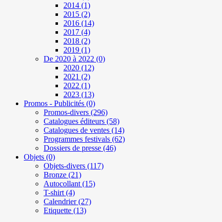
2014
(1)
2015
(2)
2016
(14)
2017
(4)
2018
(2)
2019
(1)
De 2020 à 2022
(0)
2020
(12)
2021
(2)
2022
(1)
2023
(13)
Promos - Publicités
(0)
Promos-divers
(296)
Catalogues éditeurs
(58)
Catalogues de ventes
(14)
Programmes festivals
(62)
Dossiers de presse
(46)
Objets
(0)
Objets-divers
(117)
Bronze
(21)
Autocollant
(15)
T-shirt
(4)
Calendrier
(27)
Etiquette
(13)