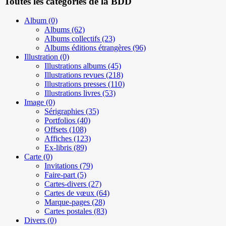
Toutes les catégories de la BDD
Album
(0)
Albums
(62)
Albums collectifs
(23)
Albums éditions étrangères
(96)
Illustration
(0)
Illustrations albums
(45)
Illustrations revues
(218)
Illustrations presses
(110)
Illustrations livres
(53)
Image
(0)
Sérigraphies
(35)
Portfolios
(40)
Offsets
(108)
Affiches
(123)
Ex-libris
(89)
Carte
(0)
Invitations
(79)
Faire-part
(5)
Cartes-divers
(27)
Cartes de vœux
(64)
Marque-pages
(28)
Cartes postales
(83)
Divers
(0)