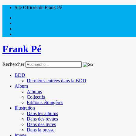
Site Officiel de Frank Pé
Frank Pé
Rechercher
BDD
Dernières entrées dans la BDD
Album
Albums
Collectifs
Editions étrangères
Illustration
Dans les albums
Dans des revues
Dans des livres
Dans la presse
Image