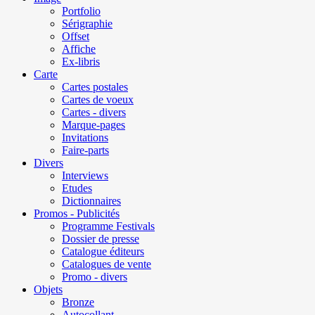
Portfolio
Sérigraphie
Offset
Affiche
Ex-libris
Carte
Cartes postales
Cartes de voeux
Cartes - divers
Marque-pages
Invitations
Faire-parts
Divers
Interviews
Etudes
Dictionnaires
Promos - Publicités
Programme Festivals
Dossier de presse
Catalogue éditeurs
Catalogues de vente
Promo - divers
Objets
Bronze
Autocollant