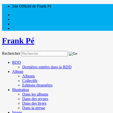
Site Officiel de Frank Pé
Frank Pé
Rechercher
BDD
Dernières entrées dans la BDD
Album
Albums
Collectifs
Editions étrangères
Illustration
Dans les albums
Dans des revues
Dans des livres
Dans la presse
Image