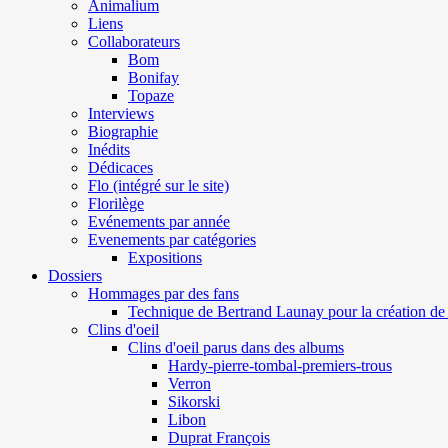
Animalium
Liens
Collaborateurs
Bom
Bonifay
Topaze
Interviews
Biographie
Inédits
Dédicaces
Flo (intégré sur le site)
Florilège
Evénements par année
Evenements par catégories
Expositions
Dossiers
Hommages par des fans
Technique de Bertrand Launay pour la création de 
Clins d'oeil
Clins d'oeil parus dans des albums
Hardy-pierre-tombal-premiers-trous
Verron
Sikorski
Libon
Duprat François