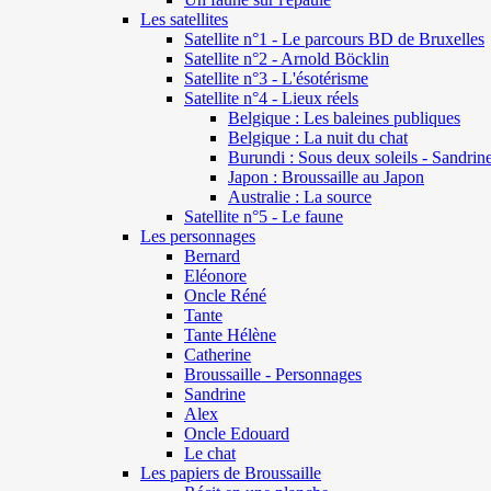
Les satellites
Satellite n°1 - Le parcours BD de Bruxelles
Satellite n°2 - Arnold Böcklin
Satellite n°3 - L'ésotérisme
Satellite n°4 - Lieux réels
Belgique : Les baleines publiques
Belgique : La nuit du chat
Burundi : Sous deux soleils - Sandrin
Japon : Broussaille au Japon
Australie : La source
Satellite n°5 - Le faune
Les personnages
Bernard
Eléonore
Oncle Réné
Tante
Tante Hélène
Catherine
Broussaille - Personnages
Sandrine
Alex
Oncle Edouard
Le chat
Les papiers de Broussaille