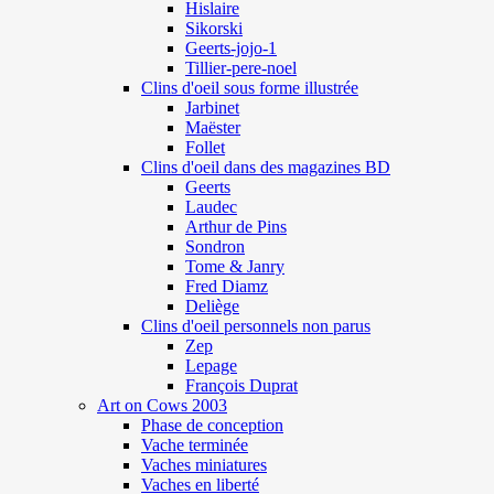
Hislaire
Sikorski
Geerts-jojo-1
Tillier-pere-noel
Clins d'oeil sous forme illustrée
Jarbinet
Maëster
Follet
Clins d'oeil dans des magazines BD
Geerts
Laudec
Arthur de Pins
Sondron
Tome & Janry
Fred Diamz
Deliège
Clins d'oeil personnels non parus
Zep
Lepage
François Duprat
Art on Cows 2003
Phase de conception
Vache terminée
Vaches miniatures
Vaches en liberté