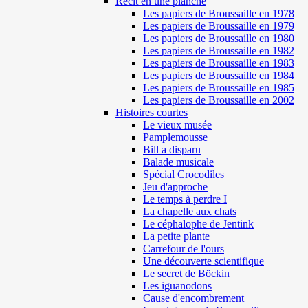
Récit en une planche
Les papiers de Broussaille en 1978
Les papiers de Broussaille en 1979
Les papiers de Broussaille en 1980
Les papiers de Broussaille en 1982
Les papiers de Broussaille en 1983
Les papiers de Broussaille en 1984
Les papiers de Broussaille en 1985
Les papiers de Broussaille en 2002
Histoires courtes
Le vieux musée
Pamplemousse
Bill a disparu
Balade musicale
Spécial Crocodiles
Jeu d'approche
Le temps à perdre I
La chapelle aux chats
Le céphalophe de Jentink
La petite plante
Carrefour de l'ours
Une découverte scientifique
Le secret de Böckin
Les iguanodons
Cause d'encombrement