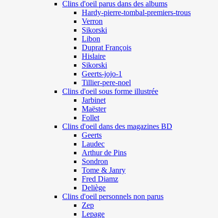
Clins d'oeil parus dans des albums
Hardy-pierre-tombal-premiers-trous
Verron
Sikorski
Libon
Duprat François
Hislaire
Sikorski
Geerts-jojo-1
Tillier-pere-noel
Clins d'oeil sous forme illustrée
Jarbinet
Maëster
Follet
Clins d'oeil dans des magazines BD
Geerts
Laudec
Arthur de Pins
Sondron
Tome & Janry
Fred Diamz
Deliège
Clins d'oeil personnels non parus
Zep
Lepage