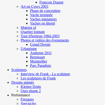
François Duprat
Art on Cows 2003
Phase de conception
Vache terminée
Vaches miniatures
Vaches en liberté
Making of
Quartier lointain
Tour d'horizon 1984-2003
Photos et vidéos des évenements
Grand Dessin
Urbanisme
Andenne 2011
Bernissart
Montpellier
Parc Paradisio
Sculptures
Interview de Frank - La sculpture
Les sculptures de Frank
Dessins animés
Kleiner Dodo
Ours plume 2
Performance
Fresques
Spectacles