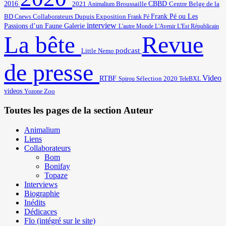
2016
2021
Broussaille
CBBD
Centre Belge de la
Animalium
BD
Frank Pé ou Les
Cnews
Collaborateurs
Dupuis
Exposition
Frank Pé
interview
Passions d’un Faune
Galerie
L'autre Monde
L'Avenir
L'Est Républicain
Revue
La bête
podcast
Little Nemo
de presse
Video
RTBF
Sélection 2020
Spirou
TeleBXL
videos
Zoo
Yozone
Toutes les pages de la section Auteur
Animalium
Liens
Collaborateurs
Bom
Bonifay
Topaze
Interviews
Biographie
Inédits
Dédicaces
Flo (intégré sur le site)