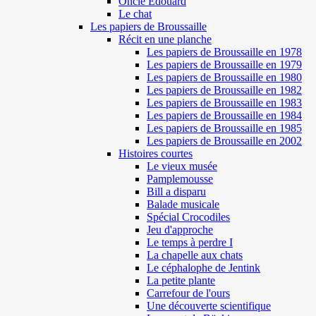
Oncle Edouard
Le chat
Les papiers de Broussaille
Récit en une planche
Les papiers de Broussaille en 1978
Les papiers de Broussaille en 1979
Les papiers de Broussaille en 1980
Les papiers de Broussaille en 1982
Les papiers de Broussaille en 1983
Les papiers de Broussaille en 1984
Les papiers de Broussaille en 1985
Les papiers de Broussaille en 2002
Histoires courtes
Le vieux musée
Pamplemousse
Bill a disparu
Balade musicale
Spécial Crocodiles
Jeu d'approche
Le temps à perdre I
La chapelle aux chats
Le céphalophe de Jentink
La petite plante
Carrefour de l'ours
Une découverte scientifique