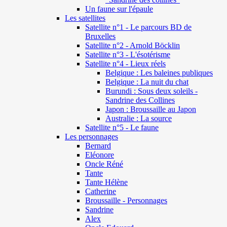
Un faune sur l'épaule
Les satellites
Satellite n°1 - Le parcours BD de
Bruxelles
Satellite n°2 - Arnold Böcklin
Satellite n°3 - L'ésotérisme
Satellite n°4 - Lieux réels
Belgique : Les baleines publiques
Belgique : La nuit du chat
Burundi : Sous deux soleils -
Sandrine des Collines
Japon : Broussaille au Japon
Australie : La source
Satellite n°5 - Le faune
Les personnages
Bernard
Eléonore
Oncle Réné
Tante
Tante Hélène
Catherine
Broussaille - Personnages
Sandrine
Alex