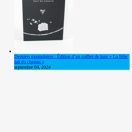
Derniers exemplaires : Édition d’un coffret de luxe « La Bête
fait du chemin »
septembre 04, 2024