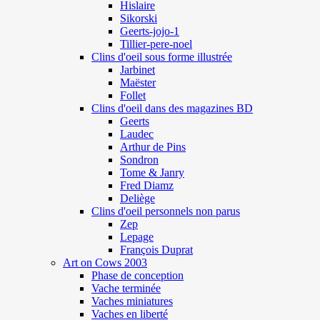
Hislaire
Sikorski
Geerts-jojo-1
Tillier-pere-noel
Clins d'oeil sous forme illustrée
Jarbinet
Maëster
Follet
Clins d'oeil dans des magazines BD
Geerts
Laudec
Arthur de Pins
Sondron
Tome & Janry
Fred Diamz
Deliège
Clins d'oeil personnels non parus
Zep
Lepage
François Duprat
Art on Cows 2003
Phase de conception
Vache terminée
Vaches miniatures
Vaches en liberté