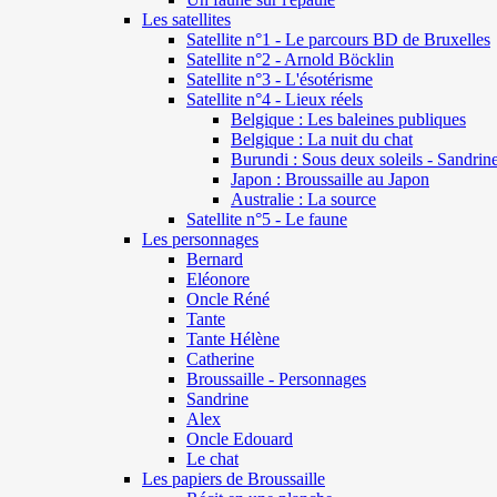
Les satellites
Satellite n°1 - Le parcours BD de Bruxelles
Satellite n°2 - Arnold Böcklin
Satellite n°3 - L'ésotérisme
Satellite n°4 - Lieux réels
Belgique : Les baleines publiques
Belgique : La nuit du chat
Burundi : Sous deux soleils - Sandrin
Japon : Broussaille au Japon
Australie : La source
Satellite n°5 - Le faune
Les personnages
Bernard
Eléonore
Oncle Réné
Tante
Tante Hélène
Catherine
Broussaille - Personnages
Sandrine
Alex
Oncle Edouard
Le chat
Les papiers de Broussaille