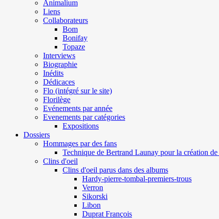
Animalium
Liens
Collaborateurs
Bom
Bonifay
Topaze
Interviews
Biographie
Inédits
Dédicaces
Flo (intégré sur le site)
Florilège
Evénements par année
Evenements par catégories
Expositions
Dossiers
Hommages par des fans
Technique de Bertrand Launay pour la création de 
Clins d'oeil
Clins d'oeil parus dans des albums
Hardy-pierre-tombal-premiers-trous
Verron
Sikorski
Libon
Duprat François