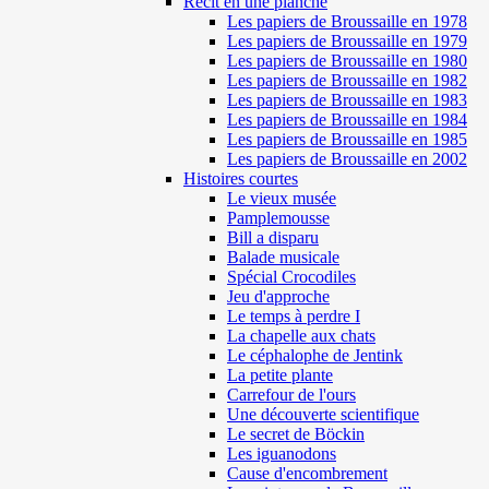
Récit en une planche
Les papiers de Broussaille en 1978
Les papiers de Broussaille en 1979
Les papiers de Broussaille en 1980
Les papiers de Broussaille en 1982
Les papiers de Broussaille en 1983
Les papiers de Broussaille en 1984
Les papiers de Broussaille en 1985
Les papiers de Broussaille en 2002
Histoires courtes
Le vieux musée
Pamplemousse
Bill a disparu
Balade musicale
Spécial Crocodiles
Jeu d'approche
Le temps à perdre I
La chapelle aux chats
Le céphalophe de Jentink
La petite plante
Carrefour de l'ours
Une découverte scientifique
Le secret de Böckin
Les iguanodons
Cause d'encombrement