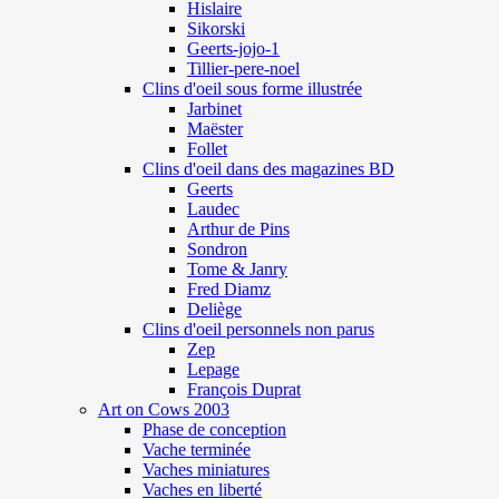
Hislaire
Sikorski
Geerts-jojo-1
Tillier-pere-noel
Clins d'oeil sous forme illustrée
Jarbinet
Maëster
Follet
Clins d'oeil dans des magazines BD
Geerts
Laudec
Arthur de Pins
Sondron
Tome & Janry
Fred Diamz
Deliège
Clins d'oeil personnels non parus
Zep
Lepage
François Duprat
Art on Cows 2003
Phase de conception
Vache terminée
Vaches miniatures
Vaches en liberté