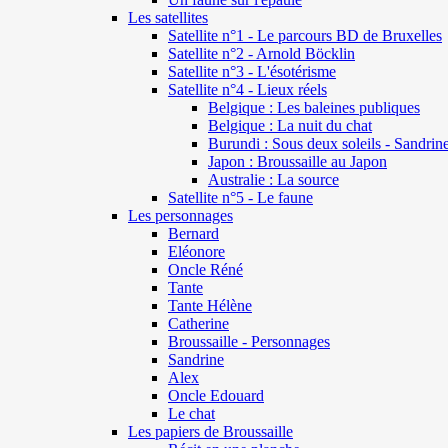
Les satellites
Satellite n°1 - Le parcours BD de Bruxelles
Satellite n°2 - Arnold Böcklin
Satellite n°3 - L'ésotérisme
Satellite n°4 - Lieux réels
Belgique : Les baleines publiques
Belgique : La nuit du chat
Burundi : Sous deux soleils - Sandrin
Japon : Broussaille au Japon
Australie : La source
Satellite n°5 - Le faune
Les personnages
Bernard
Eléonore
Oncle Réné
Tante
Tante Hélène
Catherine
Broussaille - Personnages
Sandrine
Alex
Oncle Edouard
Le chat
Les papiers de Broussaille