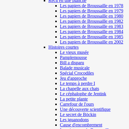
Récit en une planche
Les papiers de Broussaille en 1978
Les papiers de Broussaille en 1979
Les papiers de Broussaille en 1980
Les papiers de Broussaille en 1982
Les papiers de Broussaille en 1983
Les papiers de Broussaille en 1984
Les papiers de Broussaille en 1985
Les papiers de Broussaille en 2002
Histoires courtes
Le vieux musée
Pamplemousse
Bill a disparu
Balade musicale
Spécial Crocodiles
Jeu d'approche
Le temps à perdre I
La chapelle aux chats
Le céphalophe de Jentink
La petite plante
Carrefour de l'ours
Une découverte scientifique
Le secret de Böckin
Les iguanodons
Cause d'encombrement