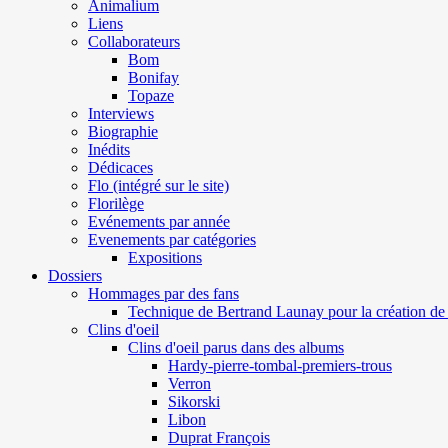
Animalium
Liens
Collaborateurs
Bom
Bonifay
Topaze
Interviews
Biographie
Inédits
Dédicaces
Flo (intégré sur le site)
Florilège
Evénements par année
Evenements par catégories
Expositions
Dossiers
Hommages par des fans
Technique de Bertrand Launay pour la création de 
Clins d'oeil
Clins d'oeil parus dans des albums
Hardy-pierre-tombal-premiers-trous
Verron
Sikorski
Libon
Duprat François