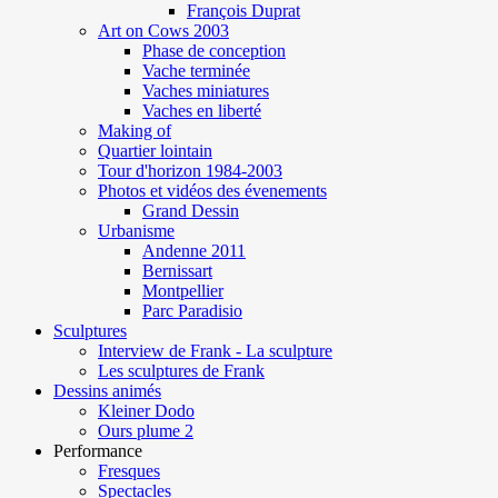
François Duprat
Art on Cows 2003
Phase de conception
Vache terminée
Vaches miniatures
Vaches en liberté
Making of
Quartier lointain
Tour d'horizon 1984-2003
Photos et vidéos des évenements
Grand Dessin
Urbanisme
Andenne 2011
Bernissart
Montpellier
Parc Paradisio
Sculptures
Interview de Frank - La sculpture
Les sculptures de Frank
Dessins animés
Kleiner Dodo
Ours plume 2
Performance
Fresques
Spectacles