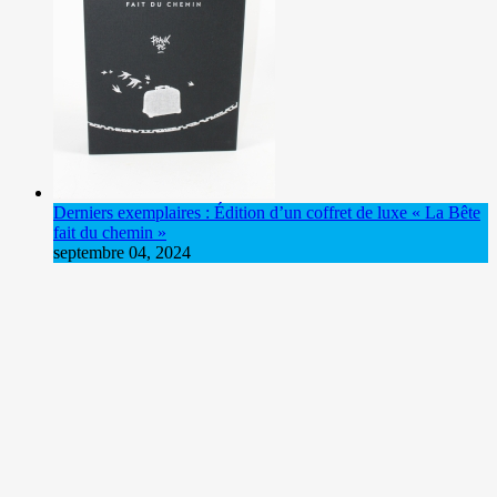
Derniers exemplaires : Édition d’un coffret de luxe « La Bête
fait du chemin »
septembre 04, 2024