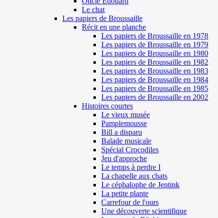
Oncle Edouard
Le chat
Les papiers de Broussaille
Récit en une planche
Les papiers de Broussaille en 1978
Les papiers de Broussaille en 1979
Les papiers de Broussaille en 1980
Les papiers de Broussaille en 1982
Les papiers de Broussaille en 1983
Les papiers de Broussaille en 1984
Les papiers de Broussaille en 1985
Les papiers de Broussaille en 2002
Histoires courtes
Le vieux musée
Pamplemousse
Bill a disparu
Balade musicale
Spécial Crocodiles
Jeu d'approche
Le temps à perdre I
La chapelle aux chats
Le céphalophe de Jentink
La petite plante
Carrefour de l'ours
Une découverte scientifique