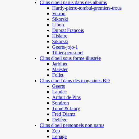
Clins d'oeil parus dans des albums
Hardy-pierre-tombal-premiers-trous
Verron
Sikorski
Libon
Duprat François
Hislaire
Sikorski
Geerts-jojo-1
Tillier-pere-noel
Clins d'oeil sous forme illustrée
Jarbinet
Maëster
Follet
Clins d'oeil dans des magazines BD
Geerts
Laudec
Arthur de Pins
Sondron
Tome & Janry
Fred Diamz
Deliège
Clins d'oeil personnels non parus
Zep
Lepage