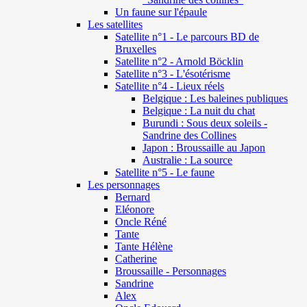
Un faune sur l'épaule
Les satellites
Satellite n°1 - Le parcours BD de
Bruxelles
Satellite n°2 - Arnold Böcklin
Satellite n°3 - L'ésotérisme
Satellite n°4 - Lieux réels
Belgique : Les baleines publiques
Belgique : La nuit du chat
Burundi : Sous deux soleils -
Sandrine des Collines
Japon : Broussaille au Japon
Australie : La source
Satellite n°5 - Le faune
Les personnages
Bernard
Eléonore
Oncle Réné
Tante
Tante Hélène
Catherine
Broussaille - Personnages
Sandrine
Alex