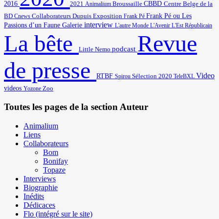
2016
2021
Broussaille
CBBD
Centre Belge de la
Animalium
BD
Frank Pé ou Les
Cnews
Collaborateurs
Dupuis
Exposition
Frank Pé
interview
Passions d’un Faune
Galerie
L'autre Monde
L'Avenir
L'Est Républicain
Revue
La bête
podcast
Little Nemo
de presse
Video
RTBF
Sélection 2020
Spirou
TeleBXL
videos
Zoo
Yozone
Toutes les pages de la section Auteur
Animalium
Liens
Collaborateurs
Bom
Bonifay
Topaze
Interviews
Biographie
Inédits
Dédicaces
Flo (intégré sur le site)