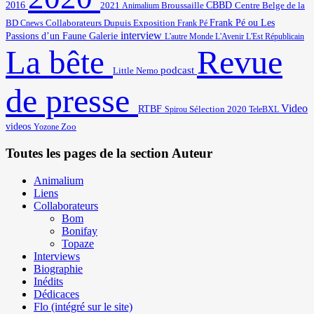
2016
2021
Broussaille
CBBD
Centre Belge de la
Animalium
BD
Frank Pé ou Les
Cnews
Collaborateurs
Dupuis
Exposition
Frank Pé
interview
Passions d’un Faune
Galerie
L'autre Monde
L'Avenir
L'Est Républicain
Revue
La bête
podcast
Little Nemo
de presse
Video
RTBF
Sélection 2020
Spirou
TeleBXL
videos
Zoo
Yozone
Toutes les pages de la section Auteur
Animalium
Liens
Collaborateurs
Bom
Bonifay
Topaze
Interviews
Biographie
Inédits
Dédicaces
Flo (intégré sur le site)