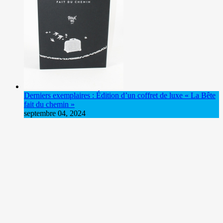
Derniers exemplaires : Édition d’un coffret de luxe « La Bête
fait du chemin »
septembre 04, 2024