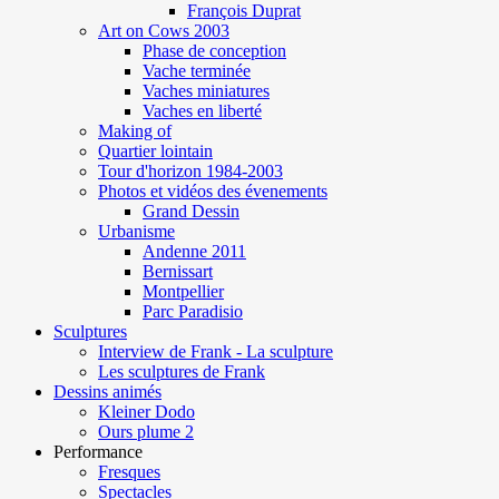
François Duprat
Art on Cows 2003
Phase de conception
Vache terminée
Vaches miniatures
Vaches en liberté
Making of
Quartier lointain
Tour d'horizon 1984-2003
Photos et vidéos des évenements
Grand Dessin
Urbanisme
Andenne 2011
Bernissart
Montpellier
Parc Paradisio
Sculptures
Interview de Frank - La sculpture
Les sculptures de Frank
Dessins animés
Kleiner Dodo
Ours plume 2
Performance
Fresques
Spectacles