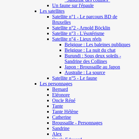
Un faune sur l'épaule
Les satellites
Satellite n°1 - Le parcours BD de
Bruxelles
Satellite n°2 - Arnold Böcklin
Satellite n°3 - L'ésotérisme
Satellite n°4 - Lieux réels
Belgique : Les baleines publiques
Belgique : La nuit du chat
Burundi : Sous deux soleils -
Sandrine des Collines
Japon : Broussaille au Japon
Australie : La source
Satellite n°5 - Le faune
Les personnages
Bernard
Eléonore
Oncle Réné
Tante
Tante Hélène
Catherine
Broussaille - Personnages
Sandrine
Alex