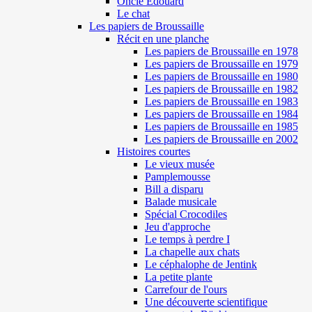
Oncle Edouard
Le chat
Les papiers de Broussaille
Récit en une planche
Les papiers de Broussaille en 1978
Les papiers de Broussaille en 1979
Les papiers de Broussaille en 1980
Les papiers de Broussaille en 1982
Les papiers de Broussaille en 1983
Les papiers de Broussaille en 1984
Les papiers de Broussaille en 1985
Les papiers de Broussaille en 2002
Histoires courtes
Le vieux musée
Pamplemousse
Bill a disparu
Balade musicale
Spécial Crocodiles
Jeu d'approche
Le temps à perdre I
La chapelle aux chats
Le céphalophe de Jentink
La petite plante
Carrefour de l'ours
Une découverte scientifique