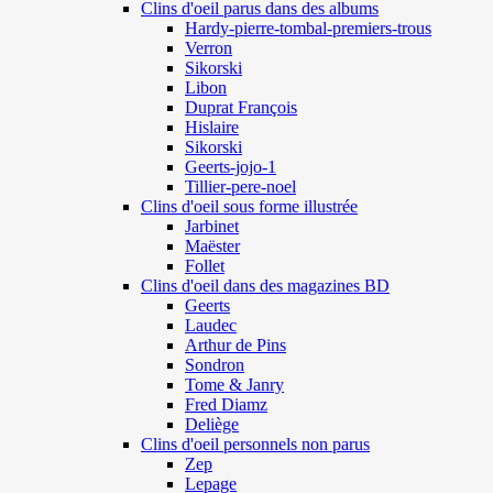
Clins d'oeil parus dans des albums
Hardy-pierre-tombal-premiers-trous
Verron
Sikorski
Libon
Duprat François
Hislaire
Sikorski
Geerts-jojo-1
Tillier-pere-noel
Clins d'oeil sous forme illustrée
Jarbinet
Maëster
Follet
Clins d'oeil dans des magazines BD
Geerts
Laudec
Arthur de Pins
Sondron
Tome & Janry
Fred Diamz
Deliège
Clins d'oeil personnels non parus
Zep
Lepage