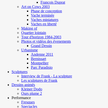
François Duprat
Art on Cows 2003
Phase de conception
Vache terminée
Vaches miniatures
Vaches en liberté
Making of
Quartier lointain
Tour d'horizon 1984-2003
Photos et vidéos des évenements
Grand Dessin
Urbanisme
Andenne 2011
Bernissart
Montpellier
Parc Paradisio
Sculptures
Interview de Frank - La sculpture
Les sculptures de Frank
Dessins animés
Kleiner Dodo
Ours plume 2
Performance
Fresques
Spectacles