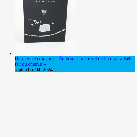
Derniers exemplaires : Édition d’un coffret de luxe « La Bête
fait du chemin »
septembre 04, 2024