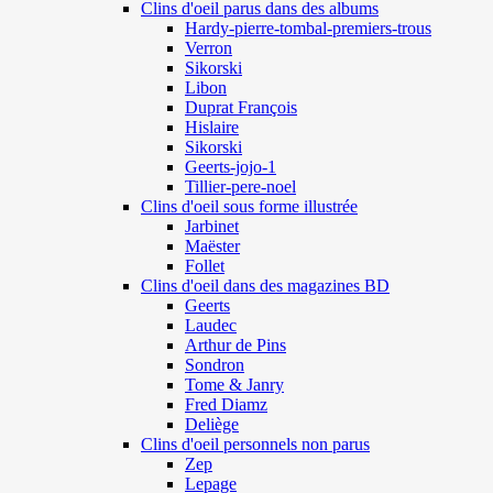
Clins d'oeil parus dans des albums
Hardy-pierre-tombal-premiers-trous
Verron
Sikorski
Libon
Duprat François
Hislaire
Sikorski
Geerts-jojo-1
Tillier-pere-noel
Clins d'oeil sous forme illustrée
Jarbinet
Maëster
Follet
Clins d'oeil dans des magazines BD
Geerts
Laudec
Arthur de Pins
Sondron
Tome & Janry
Fred Diamz
Deliège
Clins d'oeil personnels non parus
Zep
Lepage