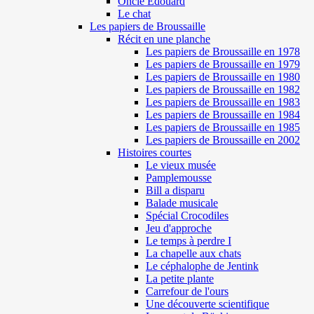
Oncle Edouard
Le chat
Les papiers de Broussaille
Récit en une planche
Les papiers de Broussaille en 1978
Les papiers de Broussaille en 1979
Les papiers de Broussaille en 1980
Les papiers de Broussaille en 1982
Les papiers de Broussaille en 1983
Les papiers de Broussaille en 1984
Les papiers de Broussaille en 1985
Les papiers de Broussaille en 2002
Histoires courtes
Le vieux musée
Pamplemousse
Bill a disparu
Balade musicale
Spécial Crocodiles
Jeu d'approche
Le temps à perdre I
La chapelle aux chats
Le céphalophe de Jentink
La petite plante
Carrefour de l'ours
Une découverte scientifique