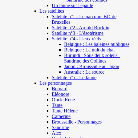
Un faune sur l'épaule
Les satellites
Satellite n°1 - Le parcours BD de
Bruxelles
Satellite n°2 - Arnold Böcklin
Satellite n°3 - L'ésotérisme
Satellite n°4 - Lieux réels
Belgique : Les baleines publiques
Belgique : La nuit du chat
Burundi : Sous deux soleils -
Sandrine des Collines
Japon : Broussaille au Japon
Australie : La source
Satellite n°5 - Le faune
Les personnages
Bernard
Eléonore
Oncle Réné
Tante
Tante Hélène
Catherine
Broussaille - Personnages
Sandrine
Alex