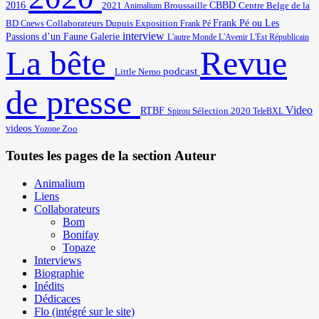
2016
2021
Broussaille
CBBD
Centre Belge de la
Animalium
BD
Frank Pé ou Les
Cnews
Collaborateurs
Dupuis
Exposition
Frank Pé
interview
Passions d’un Faune
Galerie
L'autre Monde
L'Avenir
L'Est Républicain
Revue
La bête
podcast
Little Nemo
de presse
Video
RTBF
Sélection 2020
Spirou
TeleBXL
videos
Zoo
Yozone
Toutes les pages de la section Auteur
Animalium
Liens
Collaborateurs
Bom
Bonifay
Topaze
Interviews
Biographie
Inédits
Dédicaces
Flo (intégré sur le site)