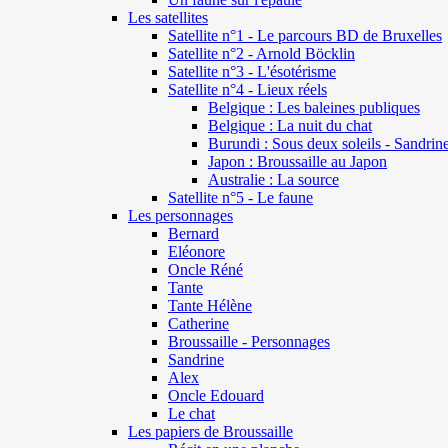
Les satellites
Satellite n°1 - Le parcours BD de Bruxelles
Satellite n°2 - Arnold Böcklin
Satellite n°3 - L'ésotérisme
Satellite n°4 - Lieux réels
Belgique : Les baleines publiques
Belgique : La nuit du chat
Burundi : Sous deux soleils - Sandrin
Japon : Broussaille au Japon
Australie : La source
Satellite n°5 - Le faune
Les personnages
Bernard
Eléonore
Oncle Réné
Tante
Tante Hélène
Catherine
Broussaille - Personnages
Sandrine
Alex
Oncle Edouard
Le chat
Les papiers de Broussaille