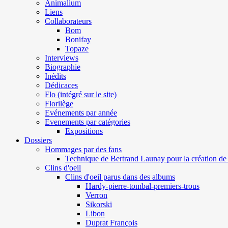
Animalium
Liens
Collaborateurs
Bom
Bonifay
Topaze
Interviews
Biographie
Inédits
Dédicaces
Flo (intégré sur le site)
Florilège
Evénements par année
Evenements par catégories
Expositions
Dossiers
Hommages par des fans
Technique de Bertrand Launay pour la création de 
Clins d'oeil
Clins d'oeil parus dans des albums
Hardy-pierre-tombal-premiers-trous
Verron
Sikorski
Libon
Duprat François