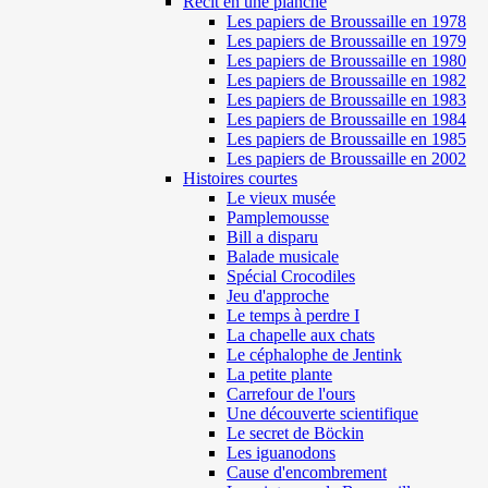
Récit en une planche
Les papiers de Broussaille en 1978
Les papiers de Broussaille en 1979
Les papiers de Broussaille en 1980
Les papiers de Broussaille en 1982
Les papiers de Broussaille en 1983
Les papiers de Broussaille en 1984
Les papiers de Broussaille en 1985
Les papiers de Broussaille en 2002
Histoires courtes
Le vieux musée
Pamplemousse
Bill a disparu
Balade musicale
Spécial Crocodiles
Jeu d'approche
Le temps à perdre I
La chapelle aux chats
Le céphalophe de Jentink
La petite plante
Carrefour de l'ours
Une découverte scientifique
Le secret de Böckin
Les iguanodons
Cause d'encombrement