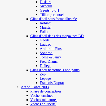
Hislaire
Sikorski
Geerts-jojo-1
Tillier-pere-noel
Clins d'oeil sous forme illustrée
Jarbinet
Maëster
Follet
Clins d'oeil dans des magazines BD
Geerts
Laudec
Arthur de Pins
Sondron
Tome & Janry
Fred Diamz
Deliège
Clins d'oeil personnels non parus
Zep
Lepage
François Duprat
Art on Cows 2003
Phase de conception
Vache terminée
Vaches miniatures
Vaches en liberté