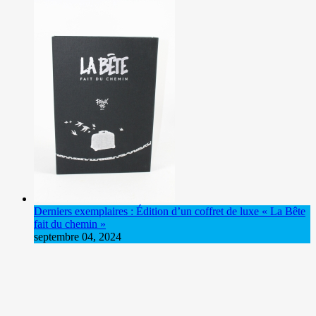
Derniers exemplaires : Édition d’un coffret de luxe « La Bête
fait du chemin »
septembre 04, 2024