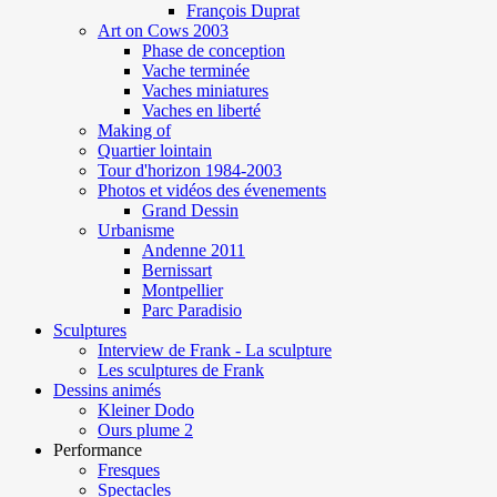
François Duprat
Art on Cows 2003
Phase de conception
Vache terminée
Vaches miniatures
Vaches en liberté
Making of
Quartier lointain
Tour d'horizon 1984-2003
Photos et vidéos des évenements
Grand Dessin
Urbanisme
Andenne 2011
Bernissart
Montpellier
Parc Paradisio
Sculptures
Interview de Frank - La sculpture
Les sculptures de Frank
Dessins animés
Kleiner Dodo
Ours plume 2
Performance
Fresques
Spectacles