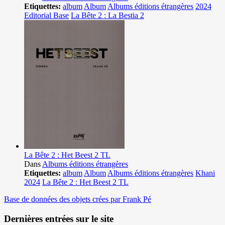
Etiquettes:
album
Album
Albums éditions étrangères
2024
Editorial Base
La Bête 2 : La Bestia 2
La Bête 2 : Het Beest 2 TL
Dans
Albums éditions étrangères
Etiquettes:
album
Album
Albums éditions étrangères
Khani
2024
La Bête 2 : Het Beest 2 TL
Base de données des objets crées par Frank Pé
Dernières entrées sur le site