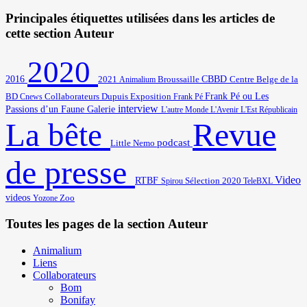
Principales étiquettes utilisées dans les articles de
cette section Auteur
2020
2016
2021
Broussaille
CBBD
Centre Belge de la
Animalium
BD
Frank Pé ou Les
Cnews
Collaborateurs
Dupuis
Exposition
Frank Pé
interview
Passions d’un Faune
Galerie
L'autre Monde
L'Avenir
L'Est Républicain
Revue
La bête
podcast
Little Nemo
de presse
Video
RTBF
Sélection 2020
Spirou
TeleBXL
videos
Zoo
Yozone
Toutes les pages de la section Auteur
Animalium
Liens
Collaborateurs
Bom
Bonifay