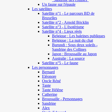
Un faune sur l'épaule
Les satellites
Satellite n°1 - Le parcours BD de
Bruxelles
Satellite n°2 - Arnold Böcklin
Satellite n°3 - L'ésotérisme
Satellite n°4 - Lieux réels
Belgique : Les baleines publiques
Belgique : La nuit du chat
Burundi : Sous deux soleils -
Sandrine des Collines
Japon : Broussaille au Japon
Australie : La source
Satellite n°5 - Le faune
Les personnages
Bernard
Eléonore
Oncle Réné
Tante
Tante Hélène
Catherine
Broussaille - Personnages
Sandrine
Alex