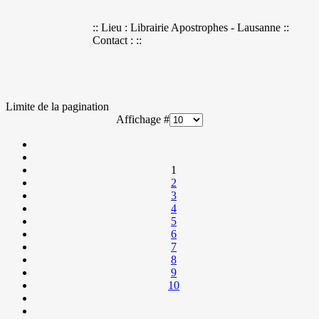
:: Lieu : Librairie Apostrophes - Lausanne ::
Contact : ::
Limite de la pagination
Affichage #
1
2
3
4
5
6
7
8
9
10