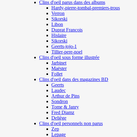
Clins d'oeil parus dans des albums
Hardy-pierre-tombal-premiers-trous
Verron
Sikorski
Libon
Duprat François
Hislaire
Sikorski
Geerts-jojo-1
Tillier-pere-noel
Clins d'oeil sous forme illustrée
Jarbinet
Maëster
Follet
Clins d'oeil dans des magazines BD
Geerts
Laudec
Arthur de Pins
Sondron
Tome & Janry
Fred Diamz
Deliège
Clins d'oeil personnels non parus
Zep
Lepage