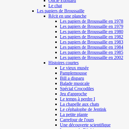
Oncle Edouard
Le chat
Les papiers de Broussaille
Récit en une planche
Les papiers de Broussaille en 1978
Les papiers de Broussaille en 1979
Les papiers de Broussaille en 1980
Les papiers de Broussaille en 1982
Les papiers de Broussaille en 1983
Les papiers de Broussaille en 1984
Les papiers de Broussaille en 1985
Les papiers de Broussaille en 2002
Histoires courtes
Le vieux musée
Pamplemousse
Bill a disparu
Balade musicale
Spécial Crocodiles
Jeu d'approche
Le temps à perdre I
La chapelle aux chats
Le céphalophe de Jentink
La petite plante
Carrefour de l'ours
Une découverte scientifique