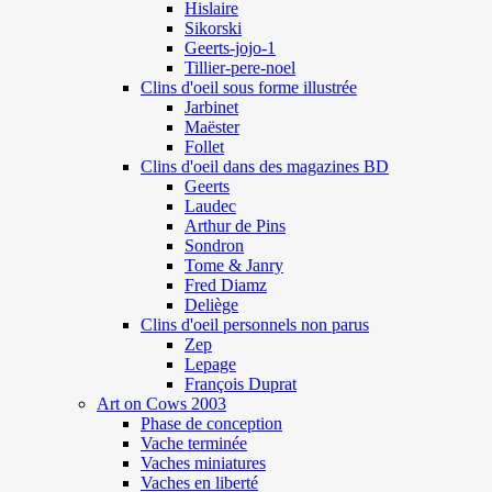
Hislaire
Sikorski
Geerts-jojo-1
Tillier-pere-noel
Clins d'oeil sous forme illustrée
Jarbinet
Maëster
Follet
Clins d'oeil dans des magazines BD
Geerts
Laudec
Arthur de Pins
Sondron
Tome & Janry
Fred Diamz
Deliège
Clins d'oeil personnels non parus
Zep
Lepage
François Duprat
Art on Cows 2003
Phase de conception
Vache terminée
Vaches miniatures
Vaches en liberté