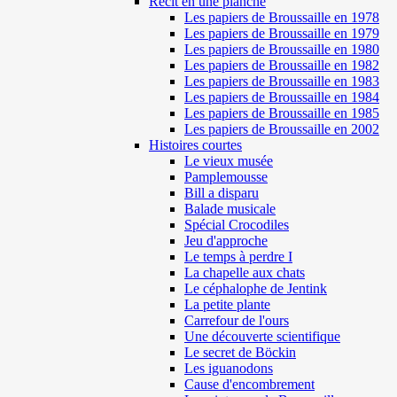
Récit en une planche
Les papiers de Broussaille en 1978
Les papiers de Broussaille en 1979
Les papiers de Broussaille en 1980
Les papiers de Broussaille en 1982
Les papiers de Broussaille en 1983
Les papiers de Broussaille en 1984
Les papiers de Broussaille en 1985
Les papiers de Broussaille en 2002
Histoires courtes
Le vieux musée
Pamplemousse
Bill a disparu
Balade musicale
Spécial Crocodiles
Jeu d'approche
Le temps à perdre I
La chapelle aux chats
Le céphalophe de Jentink
La petite plante
Carrefour de l'ours
Une découverte scientifique
Le secret de Böckin
Les iguanodons
Cause d'encombrement