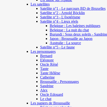
Les satellites
Satellite n°1 - Le parcours BD de Bruxelles
Satellite n°2 - Arnold Böcklin
Satellite n°3 - L'ésotérisme
Satellite n°4 - Lieux réels
Belgique : Les baleines publiques
Belgique : La nuit du chat
Burundi : Sous deux soleils - Sandrin
Japon : Broussaille au Japon
Australie : La source
Satellite n°5 - Le faune
Les personnages
Bernard
Eléonore
Oncle Réné
Tante
Tante Hélène
Catherine
Broussaille - Personnages
Sandrine
Alex
Oncle Edouard
Le chat
Les papiers de Broussaille