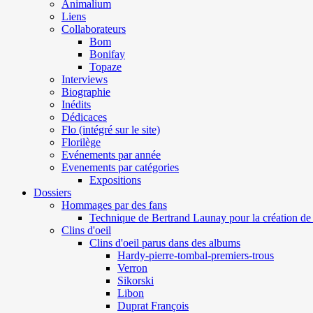
Animalium
Liens
Collaborateurs
Bom
Bonifay
Topaze
Interviews
Biographie
Inédits
Dédicaces
Flo (intégré sur le site)
Florilège
Evénements par année
Evenements par catégories
Expositions
Dossiers
Hommages par des fans
Technique de Bertrand Launay pour la création de 
Clins d'oeil
Clins d'oeil parus dans des albums
Hardy-pierre-tombal-premiers-trous
Verron
Sikorski
Libon
Duprat François