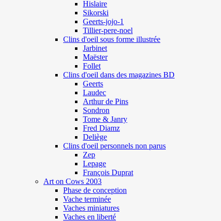
Hislaire
Sikorski
Geerts-jojo-1
Tillier-pere-noel
Clins d'oeil sous forme illustrée
Jarbinet
Maëster
Follet
Clins d'oeil dans des magazines BD
Geerts
Laudec
Arthur de Pins
Sondron
Tome & Janry
Fred Diamz
Deliège
Clins d'oeil personnels non parus
Zep
Lepage
François Duprat
Art on Cows 2003
Phase de conception
Vache terminée
Vaches miniatures
Vaches en liberté