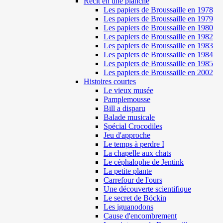
Récit en une planche
Les papiers de Broussaille en 1978
Les papiers de Broussaille en 1979
Les papiers de Broussaille en 1980
Les papiers de Broussaille en 1982
Les papiers de Broussaille en 1983
Les papiers de Broussaille en 1984
Les papiers de Broussaille en 1985
Les papiers de Broussaille en 2002
Histoires courtes
Le vieux musée
Pamplemousse
Bill a disparu
Balade musicale
Spécial Crocodiles
Jeu d'approche
Le temps à perdre I
La chapelle aux chats
Le céphalophe de Jentink
La petite plante
Carrefour de l'ours
Une découverte scientifique
Le secret de Böckin
Les iguanodons
Cause d'encombrement