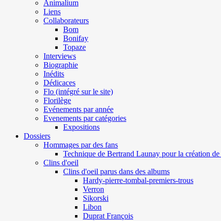
Animalium
Liens
Collaborateurs
Bom
Bonifay
Topaze
Interviews
Biographie
Inédits
Dédicaces
Flo (intégré sur le site)
Florilège
Evénements par année
Evenements par catégories
Expositions
Dossiers
Hommages par des fans
Technique de Bertrand Launay pour la création de 
Clins d'oeil
Clins d'oeil parus dans des albums
Hardy-pierre-tombal-premiers-trous
Verron
Sikorski
Libon
Duprat François