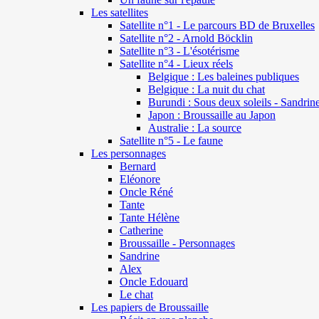
Les satellites
Satellite n°1 - Le parcours BD de Bruxelles
Satellite n°2 - Arnold Böcklin
Satellite n°3 - L'ésotérisme
Satellite n°4 - Lieux réels
Belgique : Les baleines publiques
Belgique : La nuit du chat
Burundi : Sous deux soleils - Sandrin
Japon : Broussaille au Japon
Australie : La source
Satellite n°5 - Le faune
Les personnages
Bernard
Eléonore
Oncle Réné
Tante
Tante Hélène
Catherine
Broussaille - Personnages
Sandrine
Alex
Oncle Edouard
Le chat
Les papiers de Broussaille