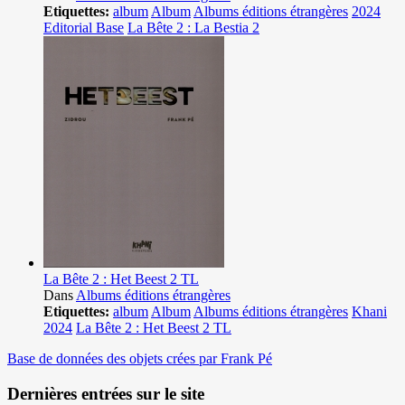
Etiquettes:
album
Album
Albums éditions étrangères
2024
Editorial Base
La Bête 2 : La Bestia 2
La Bête 2 : Het Beest 2 TL
Dans
Albums éditions étrangères
Etiquettes:
album
Album
Albums éditions étrangères
Khani
2024
La Bête 2 : Het Beest 2 TL
Base de données des objets crées par Frank Pé
Dernières entrées sur le site