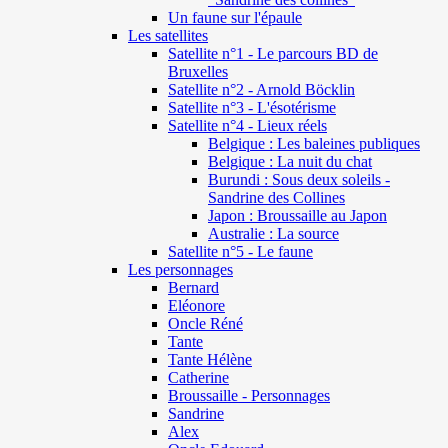
Un faune sur l'épaule
Les satellites
Satellite n°1 - Le parcours BD de
Bruxelles
Satellite n°2 - Arnold Böcklin
Satellite n°3 - L'ésotérisme
Satellite n°4 - Lieux réels
Belgique : Les baleines publiques
Belgique : La nuit du chat
Burundi : Sous deux soleils -
Sandrine des Collines
Japon : Broussaille au Japon
Australie : La source
Satellite n°5 - Le faune
Les personnages
Bernard
Eléonore
Oncle Réné
Tante
Tante Hélène
Catherine
Broussaille - Personnages
Sandrine
Alex