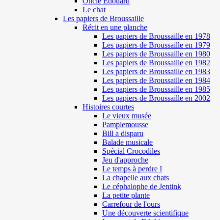
Oncle Edouard
Le chat
Les papiers de Broussaille
Récit en une planche
Les papiers de Broussaille en 1978
Les papiers de Broussaille en 1979
Les papiers de Broussaille en 1980
Les papiers de Broussaille en 1982
Les papiers de Broussaille en 1983
Les papiers de Broussaille en 1984
Les papiers de Broussaille en 1985
Les papiers de Broussaille en 2002
Histoires courtes
Le vieux musée
Pamplemousse
Bill a disparu
Balade musicale
Spécial Crocodiles
Jeu d'approche
Le temps à perdre I
La chapelle aux chats
Le céphalophe de Jentink
La petite plante
Carrefour de l'ours
Une découverte scientifique