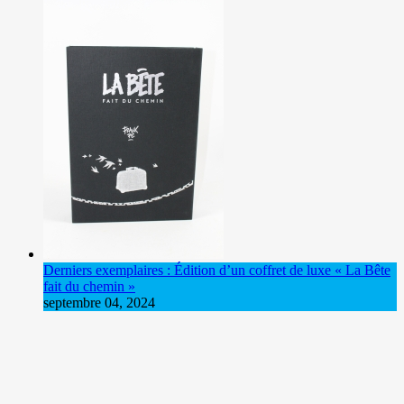
Derniers exemplaires : Édition d’un coffret de luxe « La Bête
fait du chemin »
septembre 04, 2024