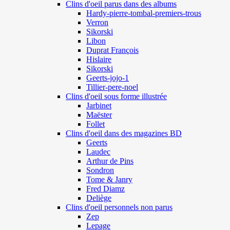
Clins d'oeil parus dans des albums
Hardy-pierre-tombal-premiers-trous
Verron
Sikorski
Libon
Duprat François
Hislaire
Sikorski
Geerts-jojo-1
Tillier-pere-noel
Clins d'oeil sous forme illustrée
Jarbinet
Maëster
Follet
Clins d'oeil dans des magazines BD
Geerts
Laudec
Arthur de Pins
Sondron
Tome & Janry
Fred Diamz
Deliège
Clins d'oeil personnels non parus
Zep
Lepage