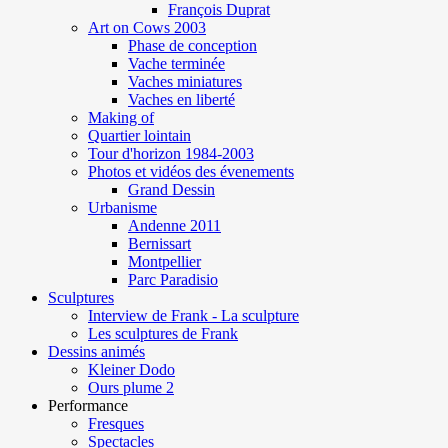
François Duprat
Art on Cows 2003
Phase de conception
Vache terminée
Vaches miniatures
Vaches en liberté
Making of
Quartier lointain
Tour d'horizon 1984-2003
Photos et vidéos des évenements
Grand Dessin
Urbanisme
Andenne 2011
Bernissart
Montpellier
Parc Paradisio
Sculptures
Interview de Frank - La sculpture
Les sculptures de Frank
Dessins animés
Kleiner Dodo
Ours plume 2
Performance
Fresques
Spectacles