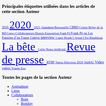
Principales étiquettes utilisées dans les articles de
cette section Auteur
2020
2016
2021
Broussaille
CBBD
Centre Belge de la
Animalium
BD
Frank Pé ou Les
Cnews
Collaborateurs
Dupuis
Exposition
Frank Pé
interview
Passions d’un Faune
Galerie
L'autre Monde
L'Avenir
L'Est Républicain
Revue
La bête
podcast
Little Nemo
de presse
Video
RTBF
Sélection 2020
Spirou
TeleBXL
videos
Zoo
Yozone
Toutes les pages de la section Auteur
Animalium
Liens
Collaborateurs
Bom
Bonifay