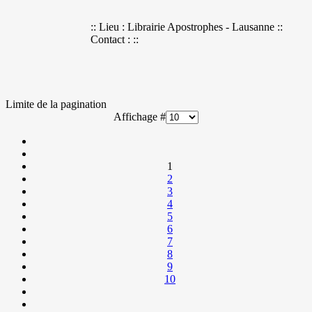
:: Lieu : Librairie Apostrophes - Lausanne ::
Contact : ::
Limite de la pagination
Affichage #
1
2
3
4
5
6
7
8
9
10