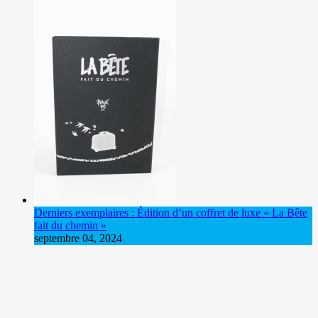
Derniers exemplaires : Édition d’un coffret de luxe « La Bête
fait du chemin »
septembre 04, 2024