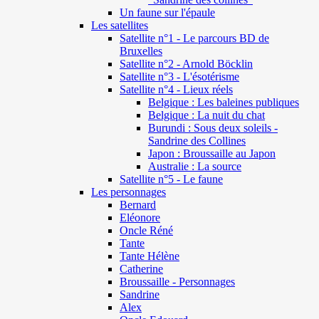
Un faune sur l'épaule
Les satellites
Satellite n°1 - Le parcours BD de
Bruxelles
Satellite n°2 - Arnold Böcklin
Satellite n°3 - L'ésotérisme
Satellite n°4 - Lieux réels
Belgique : Les baleines publiques
Belgique : La nuit du chat
Burundi : Sous deux soleils -
Sandrine des Collines
Japon : Broussaille au Japon
Australie : La source
Satellite n°5 - Le faune
Les personnages
Bernard
Eléonore
Oncle Réné
Tante
Tante Hélène
Catherine
Broussaille - Personnages
Sandrine
Alex