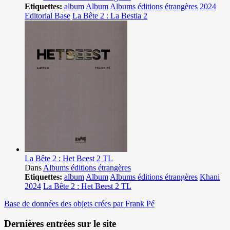
Etiquettes:
album
Album
Albums éditions étrangères
2024
Editorial Base
La Bête 2 : La Bestia 2
La Bête 2 : Het Beest 2 TL
Dans
Albums éditions étrangères
Etiquettes:
album
Album
Albums éditions étrangères
Khani
2024
La Bête 2 : Het Beest 2 TL
Base de données des objets crées par Frank Pé
Dernières entrées sur le site