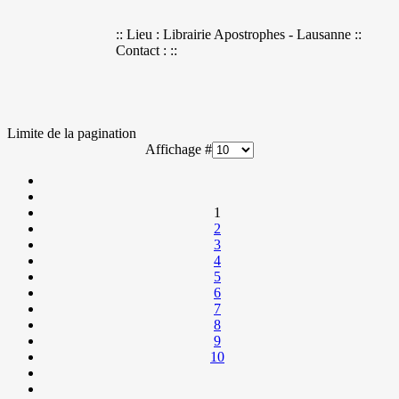
:: Lieu : Librairie Apostrophes - Lausanne ::
Contact : ::
Limite de la pagination
Affichage #
1
2
3
4
5
6
7
8
9
10