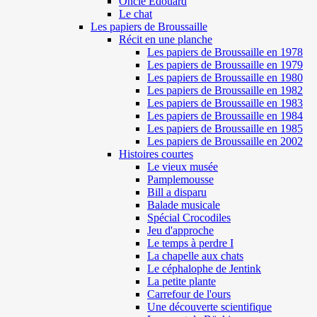
Oncle Edouard
Le chat
Les papiers de Broussaille
Récit en une planche
Les papiers de Broussaille en 1978
Les papiers de Broussaille en 1979
Les papiers de Broussaille en 1980
Les papiers de Broussaille en 1982
Les papiers de Broussaille en 1983
Les papiers de Broussaille en 1984
Les papiers de Broussaille en 1985
Les papiers de Broussaille en 2002
Histoires courtes
Le vieux musée
Pamplemousse
Bill a disparu
Balade musicale
Spécial Crocodiles
Jeu d'approche
Le temps à perdre I
La chapelle aux chats
Le céphalophe de Jentink
La petite plante
Carrefour de l'ours
Une découverte scientifique