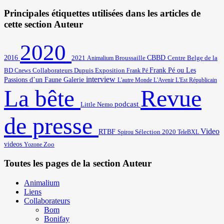
Principales étiquettes utilisées dans les articles de
cette section Auteur
2020
2016
2021
Broussaille
CBBD
Centre Belge de la
Animalium
BD
Frank Pé ou Les
Cnews
Collaborateurs
Dupuis
Exposition
Frank Pé
interview
Passions d’un Faune
Galerie
L'autre Monde
L'Avenir
L'Est Républicain
Revue
La bête
podcast
Little Nemo
de presse
Video
RTBF
Sélection 2020
Spirou
TeleBXL
videos
Zoo
Yozone
Toutes les pages de la section Auteur
Animalium
Liens
Collaborateurs
Bom
Bonifay