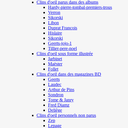
Clins d'oeil parus dans des albums
Hardy-pierre-tombal-premiers-trous
Verron
Sikorski
Libon
Duprat François
Hislaire
Sikorski
Geerts-jojo-1
Tillier-pere-noel
Clins d'oeil sous forme illustrée
Jarbinet
Maëster
Follet
Clins d'oeil dans des magazines BD
Geerts
Laudec
Arthur de Pins
Sondron
Tome & Janry
Fred Diamz
Deliège
Clins d'oeil personnels non parus
Zep
Lepage