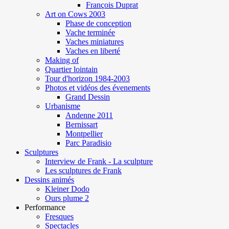
François Duprat
Art on Cows 2003
Phase de conception
Vache terminée
Vaches miniatures
Vaches en liberté
Making of
Quartier lointain
Tour d'horizon 1984-2003
Photos et vidéos des évenements
Grand Dessin
Urbanisme
Andenne 2011
Bernissart
Montpellier
Parc Paradisio
Sculptures
Interview de Frank - La sculpture
Les sculptures de Frank
Dessins animés
Kleiner Dodo
Ours plume 2
Performance
Fresques
Spectacles