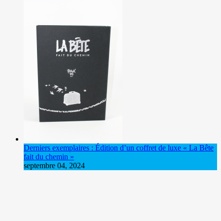
Derniers exemplaires : Édition d’un coffret de luxe « La Bête
fait du chemin »
septembre 04, 2024