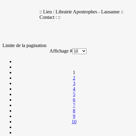
:: Lieu : Librairie Apostrophes - Lausanne ::
Contact : ::
Limite de la pagination
Affichage #
1
2
3
4
5
6
7
8
9
10