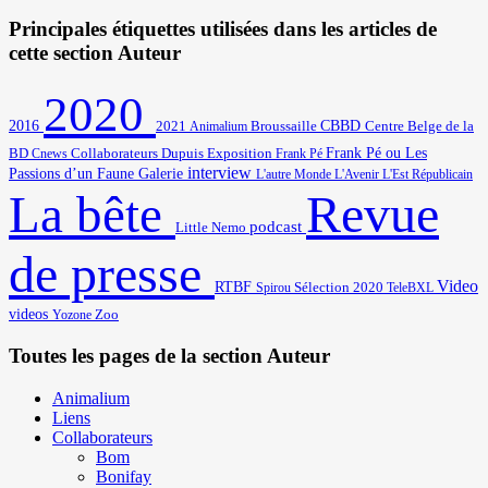
Principales étiquettes utilisées dans les articles de
cette section Auteur
2020
2016
2021
Broussaille
CBBD
Centre Belge de la
Animalium
BD
Frank Pé ou Les
Cnews
Collaborateurs
Dupuis
Exposition
Frank Pé
interview
Passions d’un Faune
Galerie
L'autre Monde
L'Avenir
L'Est Républicain
Revue
La bête
podcast
Little Nemo
de presse
Video
RTBF
Sélection 2020
Spirou
TeleBXL
videos
Zoo
Yozone
Toutes les pages de la section Auteur
Animalium
Liens
Collaborateurs
Bom
Bonifay