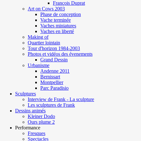
François Duprat
Art on Cows 2003
Phase de conception
Vache terminée
Vaches miniatures
Vaches en liberté
Making of
Quartier lointain
Tour d'horizon 1984-2003
Photos et vidéos des évenements
Grand Dessin
Urbanisme
Andenne 2011
Bernissart
Montpellier
Parc Paradisio
Sculptures
Interview de Frank - La sculpture
Les sculptures de Frank
Dessins animés
Kleiner Dodo
Ours plume 2
Performance
Fresques
Spectacles