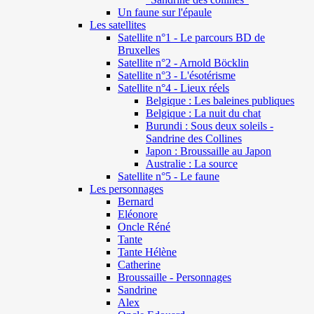
Un faune sur l'épaule
Les satellites
Satellite n°1 - Le parcours BD de
Bruxelles
Satellite n°2 - Arnold Böcklin
Satellite n°3 - L'ésotérisme
Satellite n°4 - Lieux réels
Belgique : Les baleines publiques
Belgique : La nuit du chat
Burundi : Sous deux soleils -
Sandrine des Collines
Japon : Broussaille au Japon
Australie : La source
Satellite n°5 - Le faune
Les personnages
Bernard
Eléonore
Oncle Réné
Tante
Tante Hélène
Catherine
Broussaille - Personnages
Sandrine
Alex