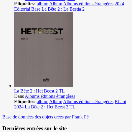
Etiquettes:
album
Album
Albums éditions étrangères
2024
Editorial Base
La Bête 2 : La Bestia 2
La Bête 2 : Het Beest 2 TL
Dans
Albums éditions étrangères
Etiquettes:
album
Album
Albums éditions étrangères
Khani
2024
La Bête 2 : Het Beest 2 TL
Base de données des objets crées par Frank Pé
Dernières entrées sur le site