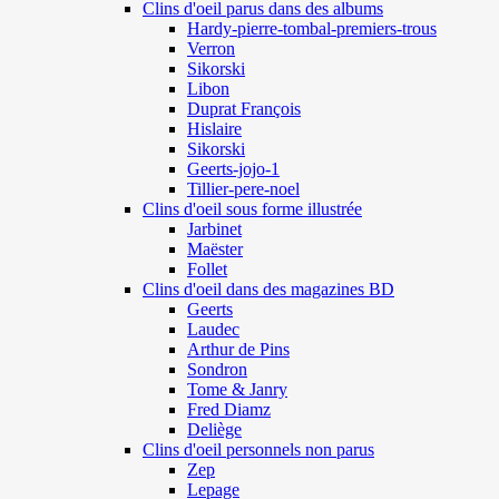
Clins d'oeil parus dans des albums
Hardy-pierre-tombal-premiers-trous
Verron
Sikorski
Libon
Duprat François
Hislaire
Sikorski
Geerts-jojo-1
Tillier-pere-noel
Clins d'oeil sous forme illustrée
Jarbinet
Maëster
Follet
Clins d'oeil dans des magazines BD
Geerts
Laudec
Arthur de Pins
Sondron
Tome & Janry
Fred Diamz
Deliège
Clins d'oeil personnels non parus
Zep
Lepage