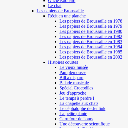
Oncle Edouard
Le chat
Les papiers de Broussaille
Récit en une planche
Les papiers de Broussaille en 1978
Les papiers de Broussaille en 1979
Les papiers de Broussaille en 1980
Les papiers de Broussaille en 1982
Les papiers de Broussaille en 1983
Les papiers de Broussaille en 1984
Les papiers de Broussaille en 1985
Les papiers de Broussaille en 2002
Histoires courtes
Le vieux musée
Pamplemousse
Bill a disparu
Balade musicale
Spécial Crocodiles
Jeu d'approche
Le temps à perdre I
La chapelle aux chats
Le céphalophe de Jentink
La petite plante
Carrefour de l'ours
Une découverte scientifique