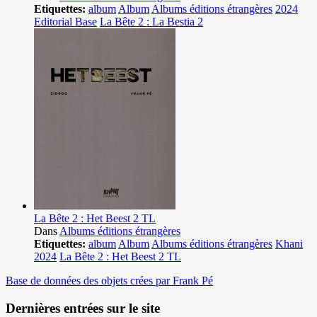
Etiquettes:
album
Album
Albums éditions étrangères
2024
Editorial Base
La Bête 2 : La Bestia 2
La Bête 2 : Het Beest 2 TL
Dans
Albums éditions étrangères
Etiquettes:
album
Album
Albums éditions étrangères
Khani
2024
La Bête 2 : Het Beest 2 TL
Base de données des objets crées par Frank Pé
Dernières entrées sur le site