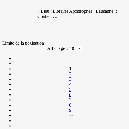
:: Lieu : Librairie Apostrophes - Lausanne ::
Contact : ::
Limite de la pagination
Affichage #
1
2
3
4
5
6
7
8
9
10