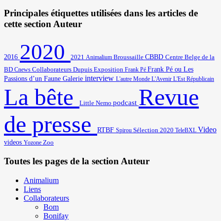
Principales étiquettes utilisées dans les articles de
cette section Auteur
2020
2016
2021
Broussaille
CBBD
Centre Belge de la
Animalium
BD
Frank Pé ou Les
Cnews
Collaborateurs
Dupuis
Exposition
Frank Pé
interview
Passions d’un Faune
Galerie
L'autre Monde
L'Avenir
L'Est Républicain
Revue
La bête
podcast
Little Nemo
de presse
Video
RTBF
Sélection 2020
Spirou
TeleBXL
videos
Zoo
Yozone
Toutes les pages de la section Auteur
Animalium
Liens
Collaborateurs
Bom
Bonifay