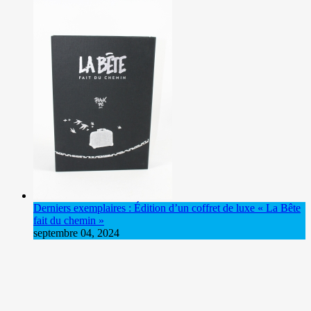
Derniers exemplaires : Édition d’un coffret de luxe « La Bête
fait du chemin »
septembre 04, 2024