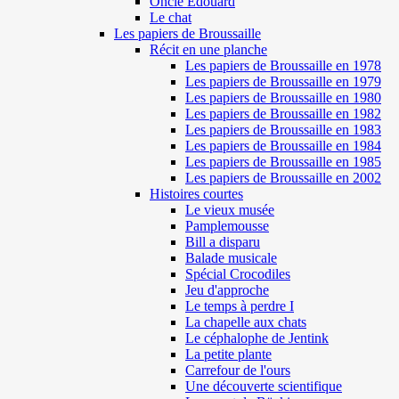
Oncle Edouard
Le chat
Les papiers de Broussaille
Récit en une planche
Les papiers de Broussaille en 1978
Les papiers de Broussaille en 1979
Les papiers de Broussaille en 1980
Les papiers de Broussaille en 1982
Les papiers de Broussaille en 1983
Les papiers de Broussaille en 1984
Les papiers de Broussaille en 1985
Les papiers de Broussaille en 2002
Histoires courtes
Le vieux musée
Pamplemousse
Bill a disparu
Balade musicale
Spécial Crocodiles
Jeu d'approche
Le temps à perdre I
La chapelle aux chats
Le céphalophe de Jentink
La petite plante
Carrefour de l'ours
Une découverte scientifique