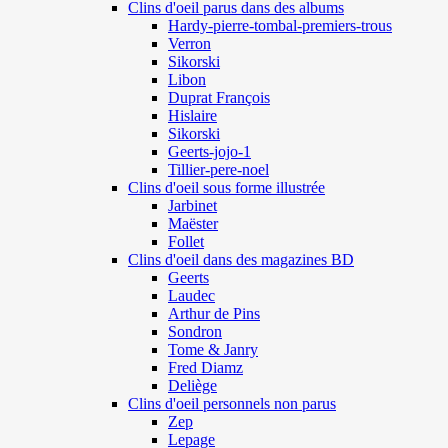
Clins d'oeil parus dans des albums
Hardy-pierre-tombal-premiers-trous
Verron
Sikorski
Libon
Duprat François
Hislaire
Sikorski
Geerts-jojo-1
Tillier-pere-noel
Clins d'oeil sous forme illustrée
Jarbinet
Maëster
Follet
Clins d'oeil dans des magazines BD
Geerts
Laudec
Arthur de Pins
Sondron
Tome & Janry
Fred Diamz
Deliège
Clins d'oeil personnels non parus
Zep
Lepage