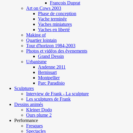
François Duprat
Art on Cows 2003
Phase de conception
Vache terminée
Vaches miniatures
Vaches en liberté
Making of
Quartier lointain
Tour d'horizon 1984-2003
Photos et vidéos des évenements
Grand Dessin
Urbanisme
Andenne 2011
Bernissart
Montpellier
Parc Paradisio
Sculptures
Interview de Frank - La sculpture
Les sculptures de Frank
Dessins animés
Kleiner Dodo
Ours plume 2
Performance
Fresques
Spectacles