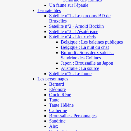
Un faune sur l'épaule
Les satellites
Satellite n°1 - Le parcours BD de
Bruxelles
Satellite n°2 - Arnold Böcklin
Satellite n°3 - L'ésotérisme
Satellite n°4 - Lieux réels
Belgique : Les baleines publiques
Belgique : La nuit du chat
Burundi : Sous deux soleils -
Sandrine des Collines
Japon : Broussaille au Japon
Australie : La source
Satellite n°5 - Le faune
Les personnages
Bernard
Eléonore
Oncle Réné
Tante
Tante Hélène
Catherine
Broussaille - Personnages
Sandrine
Alex