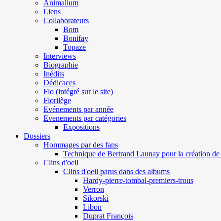
Animalium
Liens
Collaborateurs
Bom
Bonifay
Topaze
Interviews
Biographie
Inédits
Dédicaces
Flo (intégré sur le site)
Florilège
Evénements par année
Evenements par catégories
Expositions
Dossiers
Hommages par des fans
Technique de Bertrand Launay pour la création de 
Clins d'oeil
Clins d'oeil parus dans des albums
Hardy-pierre-tombal-premiers-trous
Verron
Sikorski
Libon
Duprat François