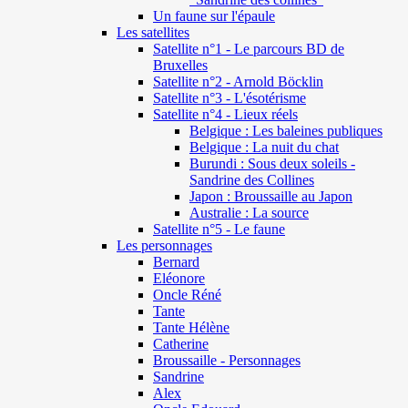
Un faune sur l'épaule
Les satellites
Satellite n°1 - Le parcours BD de
Bruxelles
Satellite n°2 - Arnold Böcklin
Satellite n°3 - L'ésotérisme
Satellite n°4 - Lieux réels
Belgique : Les baleines publiques
Belgique : La nuit du chat
Burundi : Sous deux soleils -
Sandrine des Collines
Japon : Broussaille au Japon
Australie : La source
Satellite n°5 - Le faune
Les personnages
Bernard
Eléonore
Oncle Réné
Tante
Tante Hélène
Catherine
Broussaille - Personnages
Sandrine
Alex