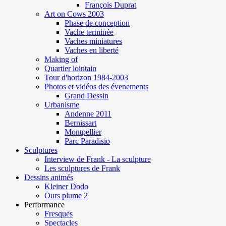
François Duprat
Art on Cows 2003
Phase de conception
Vache terminée
Vaches miniatures
Vaches en liberté
Making of
Quartier lointain
Tour d'horizon 1984-2003
Photos et vidéos des évenements
Grand Dessin
Urbanisme
Andenne 2011
Bernissart
Montpellier
Parc Paradisio
Sculptures
Interview de Frank - La sculpture
Les sculptures de Frank
Dessins animés
Kleiner Dodo
Ours plume 2
Performance
Fresques
Spectacles