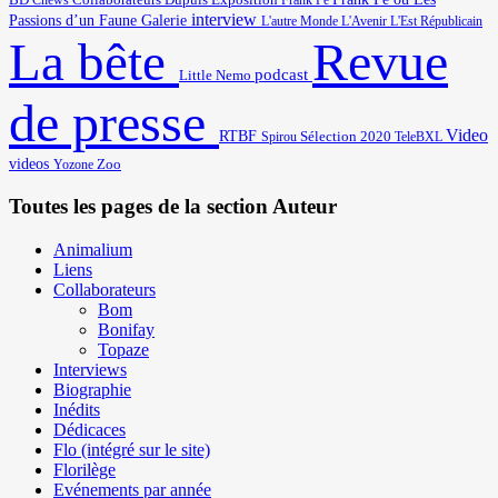
Cnews
Collaborateurs
Dupuis
Exposition
Frank Pé
interview
Passions d’un Faune
Galerie
L'autre Monde
L'Avenir
L'Est Républicain
Revue
La bête
podcast
Little Nemo
de presse
Video
RTBF
Sélection 2020
Spirou
TeleBXL
videos
Zoo
Yozone
Toutes les pages de la section Auteur
Animalium
Liens
Collaborateurs
Bom
Bonifay
Topaze
Interviews
Biographie
Inédits
Dédicaces
Flo (intégré sur le site)
Florilège
Evénements par année