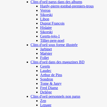
Clins d'oeil parus dans des albums
Hardy-pierre-tombal-premiers-trous
Verron
Sikorski
Libon
Duprat François
Hislaire
Sikorski
Geerts-jojo-1
Tillier-pere-noel
Clins d'oeil sous forme illustrée
Jarbinet
Maëster
Follet
Clins d'oeil dans des magazines BD
Geerts
Laudec
Arthur de Pins
Sondron
Tome & Janry
Fred Diamz
Deliège
Clins d'oeil personnels non parus
Zep
Lepage