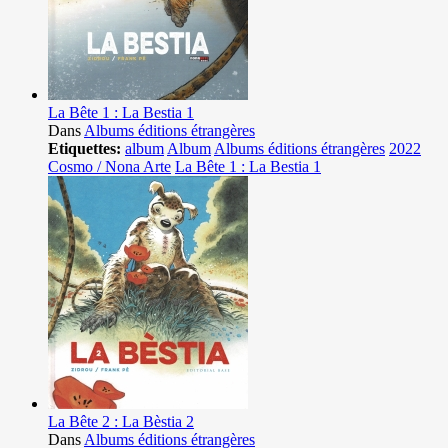
La Bête 1 : La Bestia 1
Dans
Albums éditions étrangères
Etiquettes:
album
Album
Albums éditions étrangères
2022
Cosmo / Nona Arte
La Bête 1 : La Bestia 1
La Bête 2 : La Bèstia 2
Dans
Albums éditions étrangères