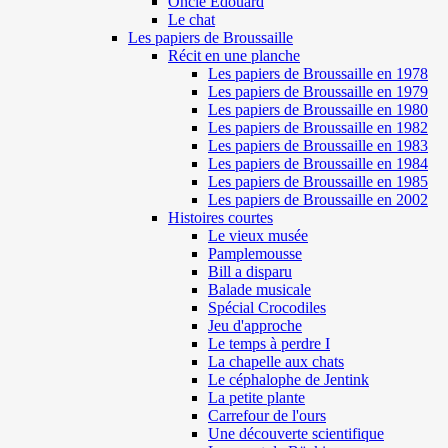
Oncle Edouard
Le chat
Les papiers de Broussaille
Récit en une planche
Les papiers de Broussaille en 1978
Les papiers de Broussaille en 1979
Les papiers de Broussaille en 1980
Les papiers de Broussaille en 1982
Les papiers de Broussaille en 1983
Les papiers de Broussaille en 1984
Les papiers de Broussaille en 1985
Les papiers de Broussaille en 2002
Histoires courtes
Le vieux musée
Pamplemousse
Bill a disparu
Balade musicale
Spécial Crocodiles
Jeu d'approche
Le temps à perdre I
La chapelle aux chats
Le céphalophe de Jentink
La petite plante
Carrefour de l'ours
Une découverte scientifique